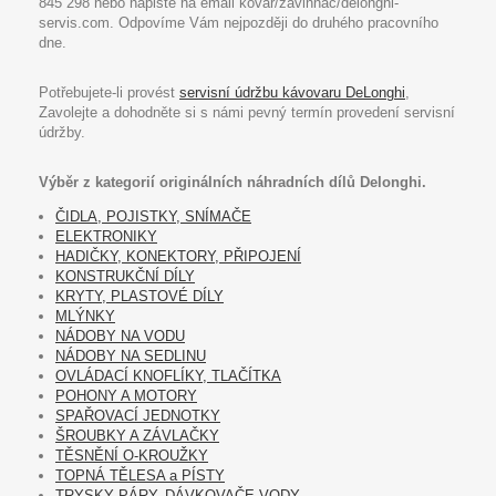
845 298 nebo napište na email kovar/zavinnac/delonghi-
servis.com. Odpovíme Vám nejpozději do druhého pracovního
dne.
Potřebujete-li provést
servisní údržbu kávovaru DeLonghi
,
Zavolejte a dohodněte si s námi pevný termín provedení servisní
údržby.
Výběr z kategorií originálních náhradních dílů Delonghi.
ČIDLA, POJISTKY, SNÍMAČE
ELEKTRONIKY
HADIČKY, KONEKTORY, PŘIPOJENÍ
KONSTRUKČNÍ DÍLY
KRYTY, PLASTOVÉ DÍLY
MLÝNKY
NÁDOBY NA VODU
NÁDOBY NA SEDLINU
OVLÁDACÍ KNOFLÍKY, TLAČÍTKA
POHONY A MOTORY
SPAŘOVACÍ JEDNOTKY
ŠROUBKY A ZÁVLAČKY
TĚSNĚNÍ O-KROUŽKY
TOPNÁ TĚLESA a PÍSTY
TRYSKY PÁRY, DÁVKOVAČE VODY