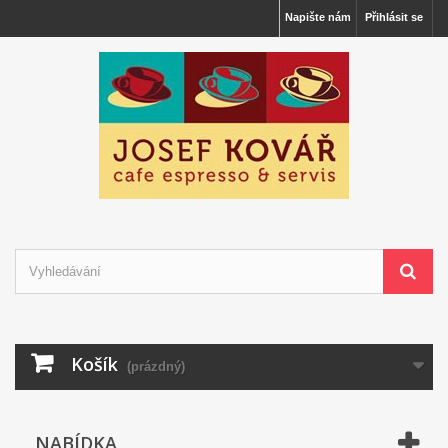
Napište nám
Přihlásit se
Košík
(prázdný)
NABÍDKA