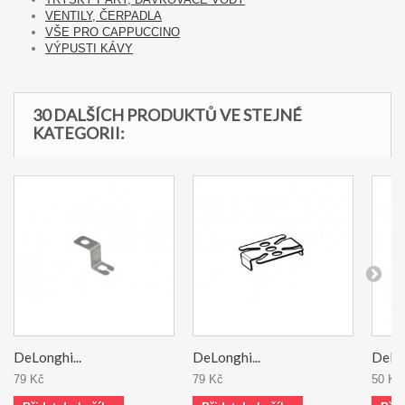
VENTILY, ČERPADLA
VŠE PRO CAPPUCCINO
VÝPUSTI KÁVY
30 DALŠÍCH PRODUKTŮ VE STEJNÉ
KATEGORII:
DeLonghi...
DeLonghi...
DeLon
79 Kč
79 Kč
50 Kč