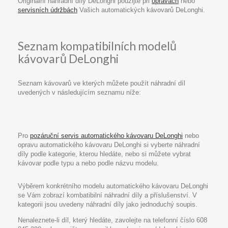
Originální náhradní díly DeLonghi použijte při
opravách
nebo
servisních údržbách
Vašich automatických kávovarů DeLonghi.
Seznam kompatibilních modelů
kávovarů DeLonghi
Seznam kávovarů ve kterých můžete použít náhradní díl
uvedených v následujícím seznamu níže:
Pro
pozáruční servis automatického kávovaru DeLonghi
nebo
opravu automatického kávovaru DeLonghi si vyberte náhradní
díly podle kategorie, kterou hledáte, nebo si můžete vybrat
kávovar podle typu a nebo podle názvu modelu.
Výběrem konkrétního modelu automatického kávovaru DeLonghi
se Vám zobrazí kombatibilní náhradní díly a příslušenství. V
kategorii jsou uvedeny náhradní díly jako jednoduchý soupis.
Nenaleznete-li díl, který hledáte, zavolejte na telefonní číslo 608