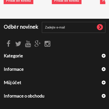
Přidat do košíku
Přidat do košíku
Přid
Odběr novinek
Kategorie
Informace
Můj účet
Informace o obchodu