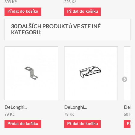
303 Kč
226 Kč
Přidat do košíku
Přidat do košíku
30 DALŠÍCH PRODUKTŮ VE STEJNÉ
KATEGORII:
DeLonghi...
DeLonghi...
DeLon
79 Kč
79 Kč
50 Kč
Přidat do košíku
Přidat do košíku
Přid