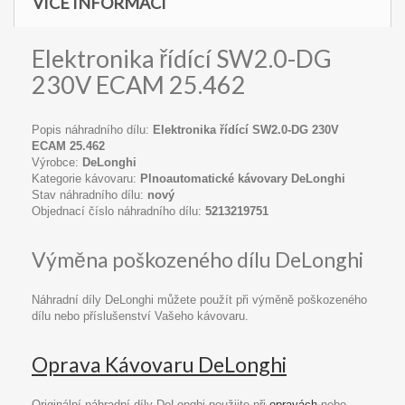
VÍCE INFORMACÍ
Elektronika řídící SW2.0-DG
230V ECAM 25.462
Popis náhradního dílu:
Elektronika řídící SW2.0-DG 230V
ECAM 25.462
Výrobce:
DeLonghi
Kategorie kávovaru:
Plnoautomatické kávovary DeLonghi
Stav náhradního dílu:
nový
Objednací číslo náhradního dílu:
5213219751
Výměna poškozeného dílu DeLonghi
Náhradní díly DeLonghi můžete použít při výměně poškozeného
dílu nebo příslušenství Vašeho kávovaru.
Oprava Kávovaru DeLonghi
Originální náhradní díly DeLonghi použijte při
opravách
nebo