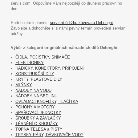
servis.com. Odpovíme Vám nejpozději do druhého pracovního
dne.
Potřebujete-li provést
servisní údržbu kávovaru DeLonghi
,
Zavolejte a dohodněte si s námi pevný termín provedení servisní
údržby.
Výběr z kategorií originálních náhradních dílů Delonghi.
ČIDLA, POJISTKY, SNÍMAČE
ELEKTRONIKY
HADIČKY, KONEKTORY, PŘIPOJENÍ
KONSTRUKČNÍ DÍLY
KRYTY, PLASTOVÉ DÍLY
MLÝNKY
NÁDOBY NA VODU
NÁDOBY NA SEDLINU
OVLÁDACÍ KNOFLÍKY, TLAČÍTKA
POHONY A MOTORY
SPAŘOVACÍ JEDNOTKY
ŠROUBKY A ZÁVLAČKY
TĚSNĚNÍ O-KROUŽKY
TOPNÁ TĚLESA a PÍSTY
TRYSKY PÁRY, DÁVKOVAČE VODY