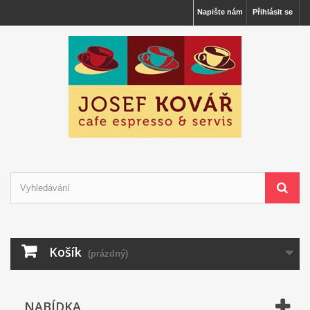
Napište nám
Přihlásit se
Košík
(prázdný)
NABÍDKA