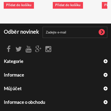
Přidat do košíku
Přidat do košíku
Přid
Odběr novinek
Kategorie
Informace
Můj účet
Informace o obchodu