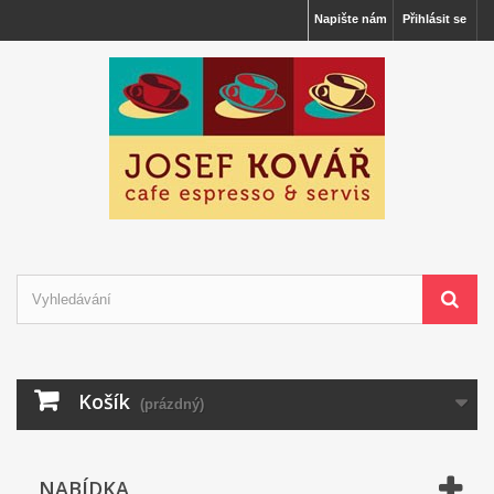
Napište nám
Přihlásit se
Košík
(prázdný)
NABÍDKA