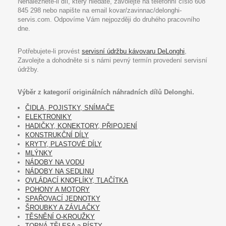
Nenaleznete-li díl, který hledáte, zavolejte na telefonní číslo 608
845 298 nebo napište na email kovar/zavinnac/delonghi-
servis.com. Odpovíme Vám nejpozději do druhého pracovního
dne.
Potřebujete-li provést
servisní údržbu kávovaru DeLonghi
,
Zavolejte a dohodněte si s námi pevný termín provedení servisní
údržby.
Výběr z kategorií originálních náhradních dílů Delonghi.
ČIDLA, POJISTKY, SNÍMAČE
ELEKTRONIKY
HADIČKY, KONEKTORY, PŘIPOJENÍ
KONSTRUKČNÍ DÍLY
KRYTY, PLASTOVÉ DÍLY
MLÝNKY
NÁDOBY NA VODU
NÁDOBY NA SEDLINU
OVLÁDACÍ KNOFLÍKY, TLAČÍTKA
POHONY A MOTORY
SPAŘOVACÍ JEDNOTKY
ŠROUBKY A ZÁVLAČKY
TĚSNĚNÍ O-KROUŽKY
TOPNÁ TĚLESA a PÍSTY