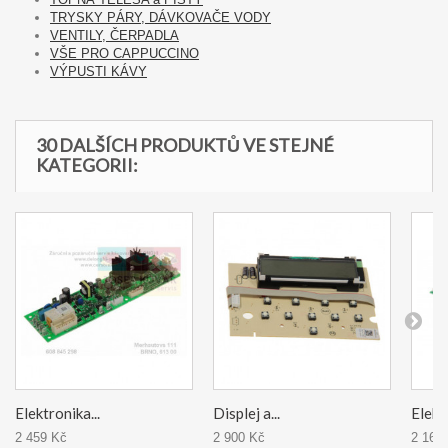
TRYSKY PÁRY, DÁVKOVAČE VODY
VENTILY, ČERPADLA
VŠE PRO CAPPUCCINO
VÝPUSTI KÁVY
30 DALŠÍCH PRODUKTŮ VE STEJNÉ
KATEGORII:
Elektronika...
Displej a...
Elektr
2 459 Kč
2 900 Kč
2 167