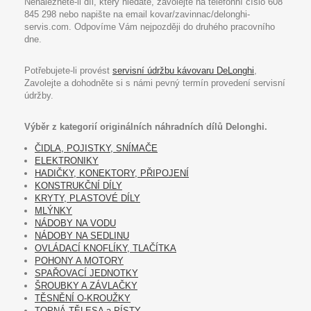
Nenaleznete-li díl, který hledáte, zavolejte na telefonní číslo 608
845 298 nebo napište na email kovar/zavinnac/delonghi-
servis.com. Odpovíme Vám nejpozději do druhého pracovního
dne.
Potřebujete-li provést
servisní údržbu kávovaru DeLonghi
,
Zavolejte a dohodněte si s námi pevný termín provedení servisní
údržby.
Výběr z kategorií originálních náhradních dílů Delonghi.
ČIDLA, POJISTKY, SNÍMAČE
ELEKTRONIKY
HADIČKY, KONEKTORY, PŘIPOJENÍ
KONSTRUKČNÍ DÍLY
KRYTY, PLASTOVÉ DÍLY
MLÝNKY
NÁDOBY NA VODU
NÁDOBY NA SEDLINU
OVLÁDACÍ KNOFLÍKY, TLAČÍTKA
POHONY A MOTORY
SPAŘOVACÍ JEDNOTKY
ŠROUBKY A ZÁVLAČKY
TĚSNĚNÍ O-KROUŽKY
TOPNÁ TĚLESA a PÍSTY