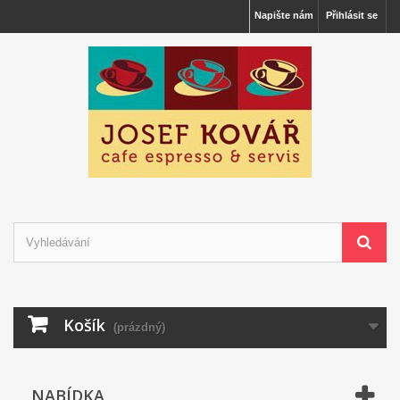
Napište nám
Přihlásit se
Košík
(prázdný)
NABÍDKA