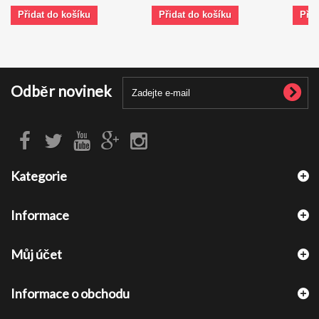
Přidat do košíku
Přidat do košíku
Přid
Odběr novinek
Kategorie
Informace
Můj účet
Informace o obchodu