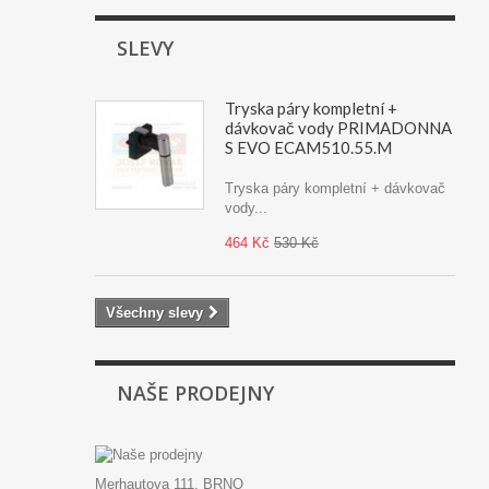
SLEVY
Tryska páry kompletní +
dávkovač vody PRIMADONNA
S EVO ECAM510.55.M
Tryska páry kompletní + dávkovač
vody...
464 Kč
530 Kč
Všechny slevy
NAŠE PRODEJNY
Merhautova 111, BRNO