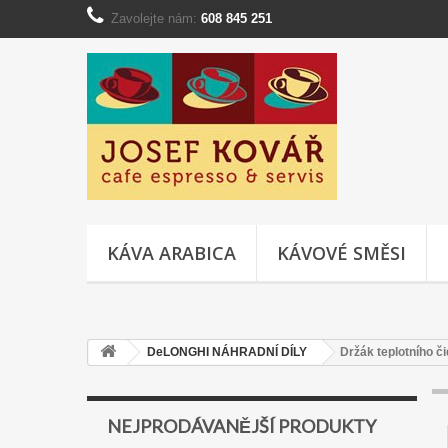
Zavolejte nám:
608 845 251
KÁVA ARABICA
KÁVOVÉ SMĚSI
DeLONGHI NÁHRADNÍ DÍLY
Držák teplotního č
NEJPRODÁVANĚJŠÍ PRODUKTY