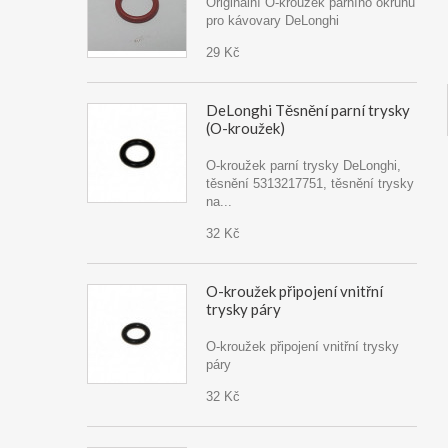
Originální O-kroužek parního okruhu
pro kávovary DeLonghi
29 Kč
DeLonghi Těsnění parní trysky
(O-kroužek)
O-kroužek parní trysky DeLonghi,
těsnění 5313217751, těsnění trysky
na...
32 Kč
O-kroužek připojení vnitřní
trysky páry
O-kroužek připojení vnitřní trysky
páry
32 Kč