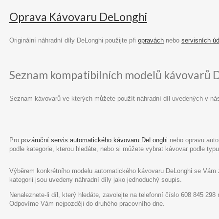
Oprava Kávovaru DeLonghi
Originální náhradní díly DeLonghi použijte při
opravách
nebo
servisních ú
Seznam kompatibilních modelů kávovarů 
Seznam kávovarů ve kterých můžete použít náhradní díl uvedených v ná
Pro
pozáruční servis automatického kávovaru DeLonghi
nebo opravu autom
podle kategorie, kterou hledáte, nebo si můžete vybrat kávovar podle ty
Výběrem konkrétního modelu automatického kávovaru DeLonghi se Vám zob
kategorii jsou uvedeny náhradní díly jako jednoduchý soupis.
Nenaleznete-li díl, který hledáte, zavolejte na telefonní číslo 608 845 29
Odpovíme Vám nejpozději do druhého pracovního dne.