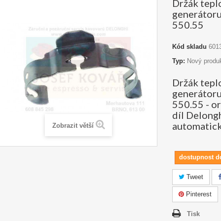
Držák tepl
generátor
550.55
Kód skladu
601
Typ:
Nový produ
Držák tepl
generátor
550.55 - or
díl Delong
automatick
Zobrazit větší
dostupnost d
Tweet
Pinterest
Tisk