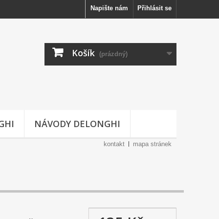
Napište nám
Přihlásit se
Košík
(prázdný)
GHI
NÁVODY DELONGHI
kontakt
mapa stránek