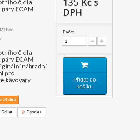
135 Kč
s
otního čidla
u páry ECAM
DPH
3211961
Počet
kt
otního čidla
u páry ECAM
iginální náhradní
hi pro
é kávovary
Přidat do
košíku
o 14 dnů
Sdílet
Google+