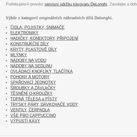
Potřebujete-li provést
servisní údržbu kávovaru DeLonghi
, Zavolejte a do
Výběr z kategorií originálních náhradních dílů Delonghi.
ČIDLA, POJISTKY, SNÍMAČE
ELEKTRONIKY
HADIČKY, KONEKTORY, PŘIPOJENÍ
KONSTRUKČNÍ DÍLY
KRYTY, PLASTOVÉ DÍLY
MLÝNKY
NÁDOBY NA VODU
NÁDOBY NA SEDLINU
OVLÁDACÍ KNOFLÍKY, TLAČÍTKA
POHONY A MOTORY
SPAŘOVACÍ JEDNOTKY
ŠROUBKY A ZÁVLAČKY
TĚSNĚNÍ O-KROUŽKY
TOPNÁ TĚLESA a PÍSTY
TRYSKY PÁRY, DÁVKOVAČE VODY
VENTILY, ČERPADLA
VŠE PRO CAPPUCCINO
VÝPUSTI KÁVY