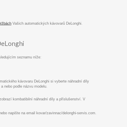
držbách
Vašich automatických kávovarů DeLonghi.
DeLonghi
sledujícím seznamu níže:
atického kávovaru DeLonghi si vyberte náhradní díly
pu a nebo podle názvu modelu.
razí kombatibilní náhradní díly a příslušenství. V
8 nebo napište na email kovar/zavinnac/delonghi-servis.com.