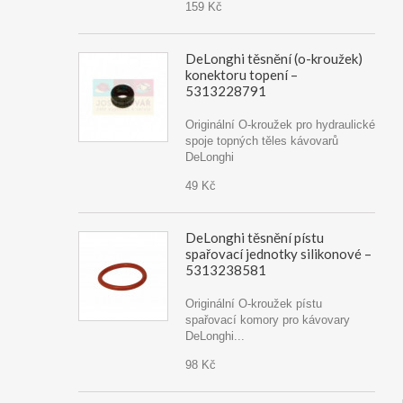
159 Kč
DeLonghi těsnění (o-kroužek)
konektoru topení –
5313228791
Originální O-kroužek pro hydraulické
spoje topných těles kávovarů
DeLonghi
49 Kč
DeLonghi těsnění pístu
spařovací jednotky silikonové –
5313238581
Originální O-kroužek pístu
spařovací komory pro kávovary
DeLonghi...
98 Kč