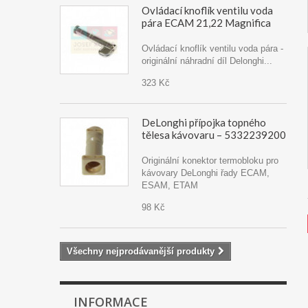
Ovládací knoflík ventilu voda
pára ECAM 21,22 Magnifica
Ovládací knoflík ventilu voda pára -
originální náhradní díl Delonghi...
323 Kč
DeLonghi přípojka topného
tělesa kávovaru – 5332239200
Originální konektor termobloku pro
kávovary DeLonghi řady ECAM,
ESAM, ETAM
98 Kč
Všechny nejprodávanější produkty
INFORMACE