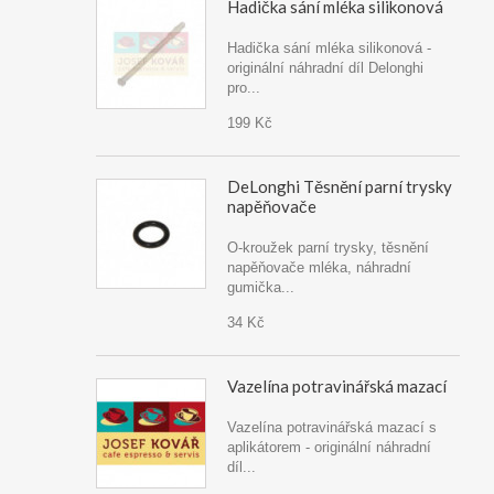
Hadička sání mléka silikonová
Hadička sání mléka silikonová -
originální náhradní díl Delonghi
pro...
199 Kč
DeLonghi Těsnění parní trysky
napěňovače
O-kroužek parní trysky, těsnění
napěňovače mléka, náhradní
gumička...
34 Kč
Vazelína potravinářská mazací
Vazelína potravinářská mazací s
aplikátorem - originální náhradní
díl...