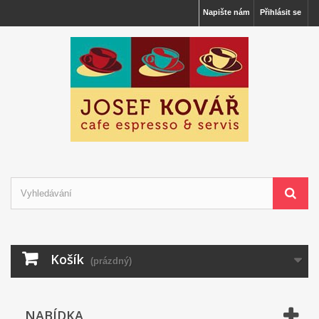
Napište nám
Přihlásit se
Košík
(prázdný)
NABÍDKA