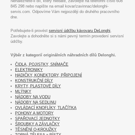
Nenaleznete-li díl, který hledáte, zavolejte na telefonní číslo 608
845 298 nebo napište na email kovar/zavinnac/delonghi-
servis.com. Odpovíme Vám nejpozději do druhého pracovního
dne.
Potřebujete-li provést
servisní údržbu kávovaru DeLonghi
,
Zavolejte a dohodněte si s námi pevný termín provedení servisní
údržby.
Výběr z kategorií originálních náhradních dílů Delonghi.
ČIDLA, POJISTKY, SNÍMAČE
ELEKTRONIKY
HADIČKY, KONEKTORY, PŘIPOJENÍ
KONSTRUKČNÍ DÍLY
KRYTY, PLASTOVÉ DÍLY
MLÝNKY
NÁDOBY NA VODU
NÁDOBY NA SEDLINU
OVLÁDACÍ KNOFLÍKY, TLAČÍTKA
POHONY A MOTORY
SPAŘOVACÍ JEDNOTKY
ŠROUBKY A ZÁVLAČKY
TĚSNĚNÍ O-KROUŽKY
TOPNÁ TĚLESA a PÍSTY