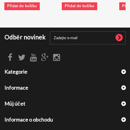
Přidat do košíku
Přidat do košíku
Přid
Odběr novinek
Kategorie
Informace
Můj účet
Informace o obchodu