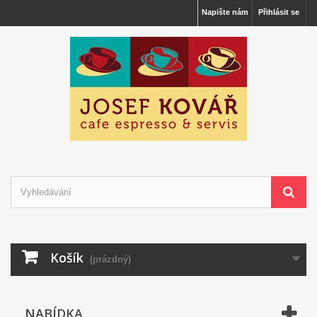
Napište nám
Přihlásit se
Košík
(prázdný)
NABÍDKA