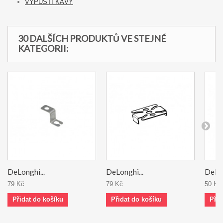
VÝPUSTI KÁVY
30 DALŠÍCH PRODUKTŮ VE STEJNÉ
KATEGORII:
DeLonghi...
DeLonghi...
DeLon
79 Kč
79 Kč
50 Kč
Přidat do košíku
Přidat do košíku
Přid