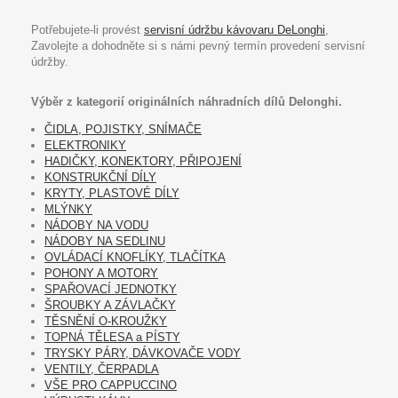
Potřebujete-li provést
servisní údržbu kávovaru DeLonghi
,
Zavolejte a dohodněte si s námi pevný termín provedení servisní
údržby.
Výběr z kategorií originálních náhradních dílů Delonghi.
ČIDLA, POJISTKY, SNÍMAČE
ELEKTRONIKY
HADIČKY, KONEKTORY, PŘIPOJENÍ
KONSTRUKČNÍ DÍLY
KRYTY, PLASTOVÉ DÍLY
MLÝNKY
NÁDOBY NA VODU
NÁDOBY NA SEDLINU
OVLÁDACÍ KNOFLÍKY, TLAČÍTKA
POHONY A MOTORY
SPAŘOVACÍ JEDNOTKY
ŠROUBKY A ZÁVLAČKY
TĚSNĚNÍ O-KROUŽKY
TOPNÁ TĚLESA a PÍSTY
TRYSKY PÁRY, DÁVKOVAČE VODY
VENTILY, ČERPADLA
VŠE PRO CAPPUCCINO