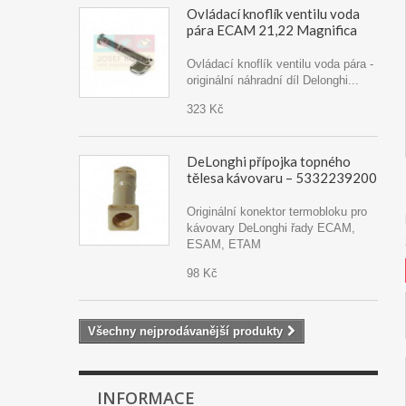
Ovládací knoflík ventilu voda
pára ECAM 21,22 Magnifica
Ovládací knoflík ventilu voda pára -
originální náhradní díl Delonghi...
323 Kč
DeLonghi přípojka topného
tělesa kávovaru – 5332239200
Originální konektor termobloku pro
kávovary DeLonghi řady ECAM,
ESAM, ETAM
98 Kč
Všechny nejprodávanější produkty
INFORMACE