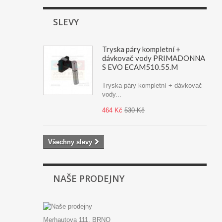
SLEVY
Tryska páry kompletní +
dávkovač vody PRIMADONNA
S EVO ECAM510.55.M
Tryska páry kompletní + dávkovač
vody...
464 Kč
530 Kč
Všechny slevy
NAŠE PRODEJNY
Merhautova 111, BRNO