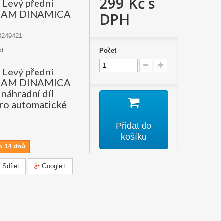
299 Kč
s
y Levý přední
ECAM DINAMICA
DPH
3249421
kt
Počet
y Levý přední
ECAM DINAMICA
í náhradní díl
ro automatické
Přidat do
košíku
o 14 dnů
Sdílet
Google+