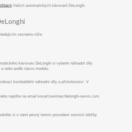
držbách
Vašich automatických kávovarů DeLonghi.
DeLonghi
sledujícím seznamu níže:
atického kávovaru DeLonghi si vyberte náhradní díly
pu a nebo podle názvu modelu.
razí kombatibilní náhradní díly a příslušenství. V
8 nebo napište na email kovar/zavinnac/delonghi-servis.com.
hodněte si s námi pevný termín provedení servisní údržby.