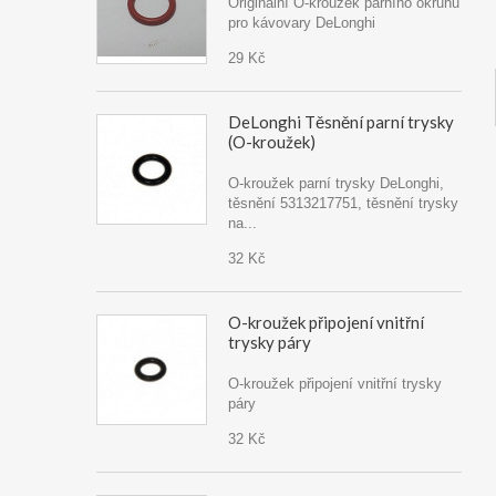
Originální O-kroužek parního okruhu
pro kávovary DeLonghi
29 Kč
DeLonghi Těsnění parní trysky
(O-kroužek)
O-kroužek parní trysky DeLonghi,
těsnění 5313217751, těsnění trysky
na...
32 Kč
O-kroužek připojení vnitřní
trysky páry
O-kroužek připojení vnitřní trysky
páry
32 Kč