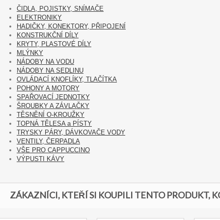
ČIDLA, POJISTKY, SNÍMAČE
ELEKTRONIKY
HADIČKY, KONEKTORY, PŘIPOJENÍ
KONSTRUKČNÍ DÍLY
KRYTY, PLASTOVÉ DÍLY
MLÝNKY
NÁDOBY NA VODU
NÁDOBY NA SEDLINU
OVLÁDACÍ KNOFLÍKY, TLAČÍTKA
POHONY A MOTORY
SPAŘOVACÍ JEDNOTKY
ŠROUBKY A ZÁVLAČKY
TĚSNĚNÍ O-KROUŽKY
TOPNÁ TĚLESA a PÍSTY
TRYSKY PÁRY, DÁVKOVAČE VODY
VENTILY, ČERPADLA
VŠE PRO CAPPUCCINO
VÝPUSTI KÁVY
ZÁKAZNÍCI, KTEŘÍ SI KOUPILI TENTO PRODUKT, K