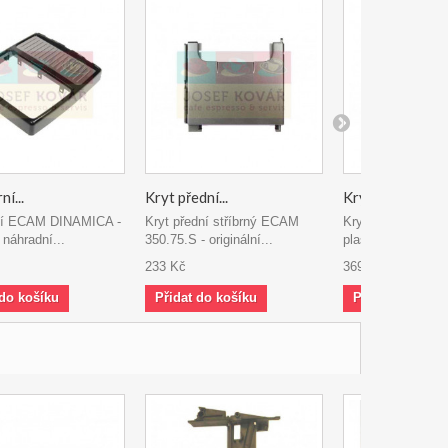
ní...
Kryt přední...
Kryt Levý...
rní ECAM DINAMICA -
Kryt přední stříbrný ECAM
Kryt Levý boční č
í náhradní...
350.75.S - originální...
plastový ECAM D
233 Kč
369 Kč
 do košíku
Přidat do košíku
Přidat do koší