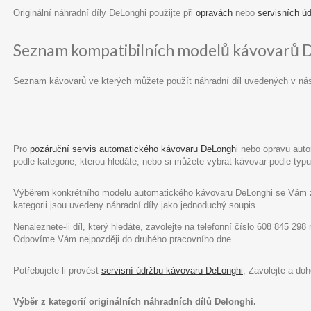
Originální náhradní díly DeLonghi použijte při
opravách
nebo
servisních ú
Seznam kompatibilních modelů kávovarů 
Seznam kávovarů ve kterých můžete použít náhradní díl uvedených v ná
Pro
pozáruční servis automatického kávovaru DeLonghi
nebo opravu autom
podle kategorie, kterou hledáte, nebo si můžete vybrat kávovar podle ty
Výběrem konkrétního modelu automatického kávovaru DeLonghi se Vám zob
kategorii jsou uvedeny náhradní díly jako jednoduchý soupis.
Nenaleznete-li díl, který hledáte, zavolejte na telefonní číslo 608 845 29
Odpovíme Vám nejpozději do druhého pracovního dne.
Potřebujete-li provést
servisní údržbu kávovaru DeLonghi
, Zavolejte a do
Výběr z kategorií originálních náhradních dílů Delonghi.