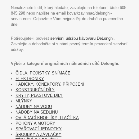
Nenaleznete-li díl, který hledáte, zavolejte na telefonní číslo 608
845 298 nebo napište na email kovar/zavinnac/delonghi-
servis.com. Odpovíme Vám nejpozději do druhého pracovního
dne.
Potřebujete-li provést
servisní údržbu kávovaru DeLonghi
,
Zavolejte a dohodněte si s námi pevný termín provedení servisní
údržby.
Výběr z kategorií originálních náhradních dílů Delonghi.
ČIDLA, POJISTKY, SNÍMAČE
ELEKTRONIKY
HADIČKY, KONEKTORY, PŘIPOJENÍ
KONSTRUKČNÍ DÍLY
KRYTY, PLASTOVÉ DÍLY
MLÝNKY
NÁDOBY NA VODU
NÁDOBY NA SEDLINU
OVLÁDACÍ KNOFLÍKY, TLAČÍTKA
POHONY A MOTORY
SPAŘOVACÍ JEDNOTKY
ŠROUBKY A ZÁVLAČKY