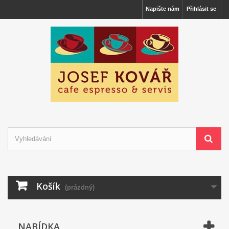
Napište nám
Přihlásit se
Košík
(prázdný)
NABÍDKA