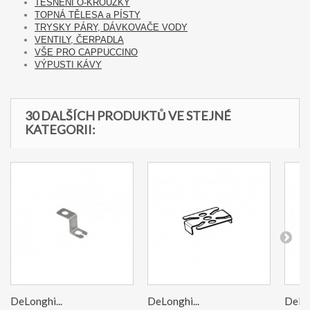
TĚSNĚNÍ O-KROUŽKY
TOPNÁ TĚLESA a PÍSTY
TRYSKY PÁRY, DÁVKOVAČE VODY
VENTILY, ČERPADLA
VŠE PRO CAPPUCCINO
VÝPUSTI KÁVY
30 DALŠÍCH PRODUKTŮ VE STEJNÉ
KATEGORII:
DeLonghi...
DeLonghi...
DeLon