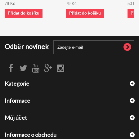
79 Kč
79 Kč
50 Kč
Přidat do košíku
Přidat do košíku
Přid
Odběr novinek
Kategorie
Informace
Můj účet
Informace o obchodu