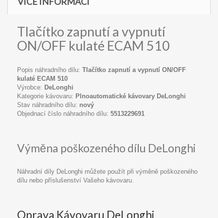
VÍCE INFORMACÍ
Tlačítko zapnutí a vypnutí
ON/OFF kulaté ECAM 510
Popis náhradního dílu:
Tlačítko zapnutí a vypnutí ON/OFF
kulaté ECAM 510
Výrobce:
DeLonghi
Kategorie kávovaru:
Plnoautomatické kávovary DeLonghi
Stav náhradního dílu:
nový
Objednací číslo náhradního dílu:
5513229691
Výměna poškozeného dílu DeLonghi
Náhradní díly DeLonghi můžete použít při výměně poškozeného
dílu nebo příslušenství Vašeho kávovaru.
Oprava Kávovaru DeLonghi