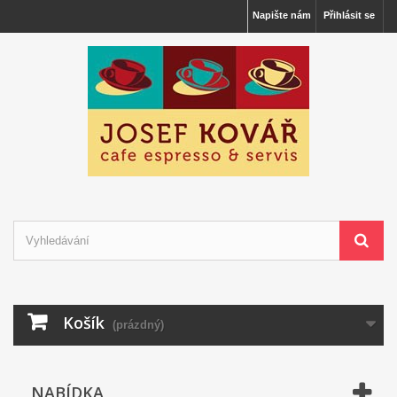
Napište nám
Přihlásit se
Košík
(prázdný)
NABÍDKA