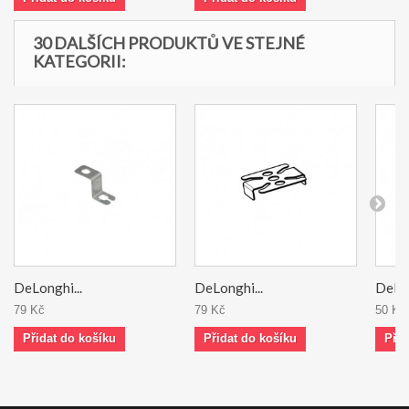
30 DALŠÍCH PRODUKTŮ VE STEJNÉ
KATEGORII:
DeLonghi...
DeLonghi...
DeLon
79 Kč
79 Kč
50 Kč
Přidat do košíku
Přidat do košíku
Přid