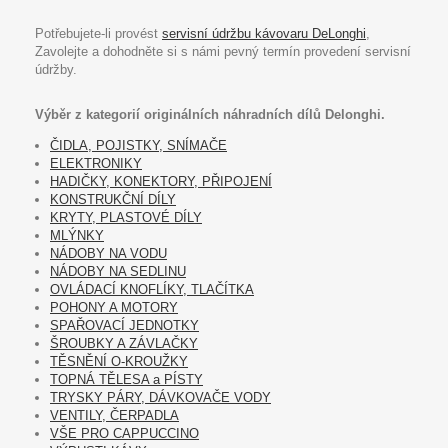
Potřebujete-li provést
servisní údržbu kávovaru DeLonghi
,
Zavolejte a dohodněte si s námi pevný termín provedení servisní
údržby.
Výběr z kategorií originálních náhradních dílů Delonghi.
ČIDLA, POJISTKY, SNÍMAČE
ELEKTRONIKY
HADIČKY, KONEKTORY, PŘIPOJENÍ
KONSTRUKČNÍ DÍLY
KRYTY, PLASTOVÉ DÍLY
MLÝNKY
NÁDOBY NA VODU
NÁDOBY NA SEDLINU
OVLÁDACÍ KNOFLÍKY, TLAČÍTKA
POHONY A MOTORY
SPAŘOVACÍ JEDNOTKY
ŠROUBKY A ZÁVLAČKY
TĚSNĚNÍ O-KROUŽKY
TOPNÁ TĚLESA a PÍSTY
TRYSKY PÁRY, DÁVKOVAČE VODY
VENTILY, ČERPADLA
VŠE PRO CAPPUCCINO