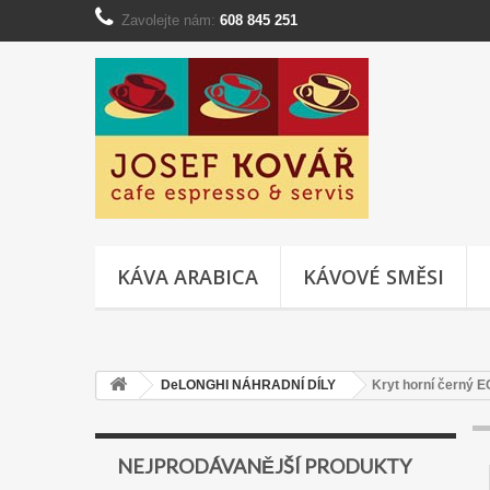
Zavolejte nám:
608 845 251
KÁVA ARABICA
KÁVOVÉ SMĚSI
DeLONGHI NÁHRADNÍ DÍLY
Kryt horní černý 
NEJPRODÁVANĚJŠÍ PRODUKTY