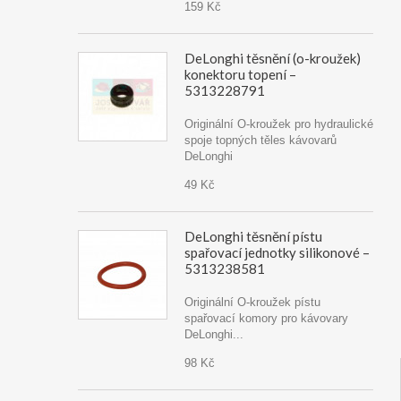
159 Kč
DeLonghi těsnění (o-kroužek)
konektoru topení –
5313228791
Originální O-kroužek pro hydraulické
spoje topných těles kávovarů
DeLonghi
49 Kč
DeLonghi těsnění pístu
spařovací jednotky silikonové –
5313238581
Originální O-kroužek pístu
spařovací komory pro kávovary
DeLonghi...
98 Kč