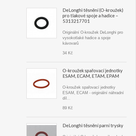
DeLonghi těsnění (O-kroužek)
pro tlakové spoje a hadice –
5313217701
Originální O-kroužek DeLonghi pro
vysokotlaké hadice a spoje
kávovarů
34 Kč
O-kroužek spařovací jednotky
ESAM, ECAM, ETAM, EPAM
O-kroužek spařovací jednotky
ESAM, ECAM - originální náhradní
díl...
89 Kč
DeLonghi těsnění parní trysky