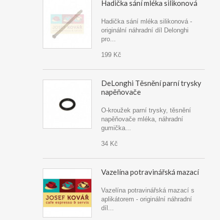
Hadička sání mléka silikonová
Hadička sání mléka silikonová -
originální náhradní díl Delonghi
pro...
199 Kč
DeLonghi Těsnění parní trysky
napěňovače
O-kroužek parní trysky, těsnění
napěňovače mléka, náhradní
gumička...
34 Kč
Vazelína potravinářská mazací
Vazelína potravinářská mazací s
aplikátorem - originální náhradní
díl...