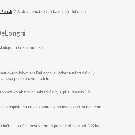
držbách
Vašich automatických kávovarů DeLonghi.
DeLonghi
sledujícím seznamu níže:
atického kávovaru DeLonghi si vyberte náhradní díly
pu a nebo podle názvu modelu.
razí kombatibilní náhradní díly a příslušenství. V
8 nebo napište na email kovar/zavinnac/delonghi-servis.com.
hodněte si s námi pevný termín provedení servisní údržby.