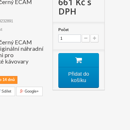
661 Kč
s
í černý ECAM
DPH
3232891
kt
Počet
í černý ECAM
iginální náhradní
hi pro
é kávovary
Přidat do
o 14 dnů
košíku
Sdílet
Google+