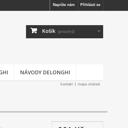
Napište nám
Přihlásit se
Košík
(prázdný)
GHI
NÁVODY DELONGHI
kontakt
mapa stránek