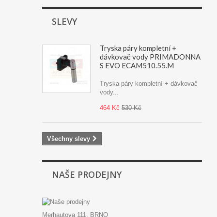
SLEVY
Tryska páry kompletní +
dávkovač vody PRIMADONNA
S EVO ECAM510.55.M
Tryska páry kompletní + dávkovač
vody...
464 Kč
530 Kč
Všechny slevy
NAŠE PRODEJNY
Merhautova 111, BRNO