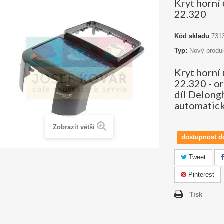
Kryt horn
22.320
Kód skladu
731
Typ:
Nový produ
Kryt horn
22.320 - or
díl Delong
automatick
Zobrazit větší
dostupnost d
Tweet
Pinterest
Tisk