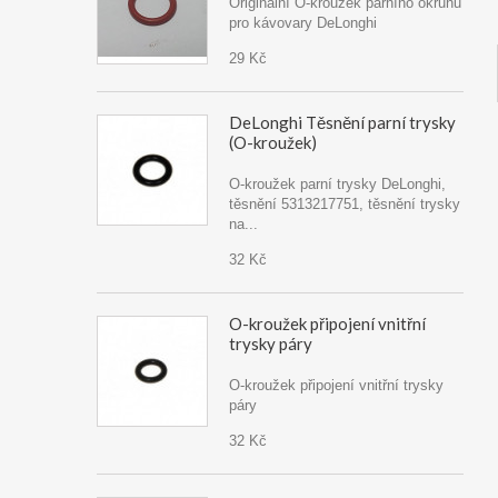
Originální O-kroužek parního okruhu
pro kávovary DeLonghi
29 Kč
DeLonghi Těsnění parní trysky
(O-kroužek)
O-kroužek parní trysky DeLonghi,
těsnění 5313217751, těsnění trysky
na...
32 Kč
O-kroužek připojení vnitřní
trysky páry
O-kroužek připojení vnitřní trysky
páry
32 Kč