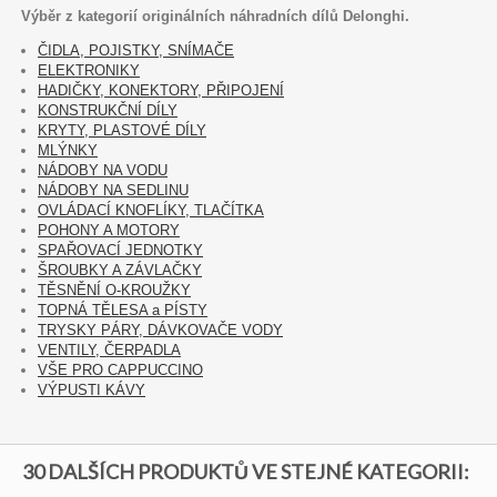
Výběr z kategorií originálních náhradních dílů Delonghi.
ČIDLA, POJISTKY, SNÍMAČE
ELEKTRONIKY
HADIČKY, KONEKTORY, PŘIPOJENÍ
KONSTRUKČNÍ DÍLY
KRYTY, PLASTOVÉ DÍLY
MLÝNKY
NÁDOBY NA VODU
NÁDOBY NA SEDLINU
OVLÁDACÍ KNOFLÍKY, TLAČÍTKA
POHONY A MOTORY
SPAŘOVACÍ JEDNOTKY
ŠROUBKY A ZÁVLAČKY
TĚSNĚNÍ O-KROUŽKY
TOPNÁ TĚLESA a PÍSTY
TRYSKY PÁRY, DÁVKOVAČE VODY
VENTILY, ČERPADLA
VŠE PRO CAPPUCCINO
VÝPUSTI KÁVY
30 DALŠÍCH PRODUKTŮ VE STEJNÉ KATEGORII: