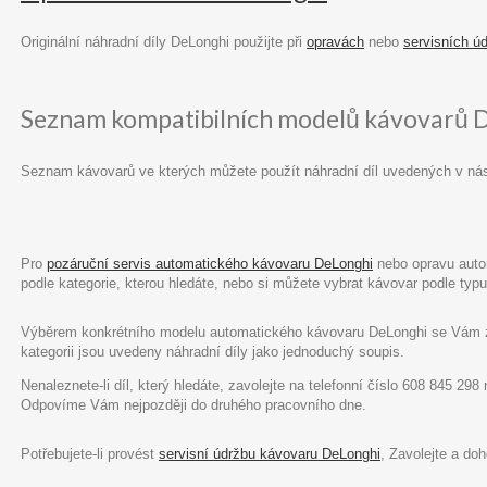
Originální náhradní díly DeLonghi použijte při
opravách
nebo
servisních ú
Seznam kompatibilních modelů kávovarů 
Seznam kávovarů ve kterých můžete použít náhradní díl uvedených v ná
Pro
pozáruční servis automatického kávovaru DeLonghi
nebo opravu autom
podle kategorie, kterou hledáte, nebo si můžete vybrat kávovar podle ty
Výběrem konkrétního modelu automatického kávovaru DeLonghi se Vám zob
kategorii jsou uvedeny náhradní díly jako jednoduchý soupis.
Nenaleznete-li díl, který hledáte, zavolejte na telefonní číslo 608 845 29
Odpovíme Vám nejpozději do druhého pracovního dne.
Potřebujete-li provést
servisní údržbu kávovaru DeLonghi
, Zavolejte a do