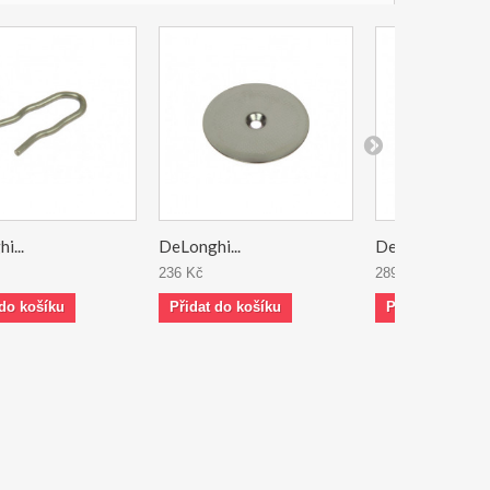
i...
DeLonghi...
DeLonghi...
236 Kč
289 Kč
 do košíku
Přidat do košíku
Přidat do koší