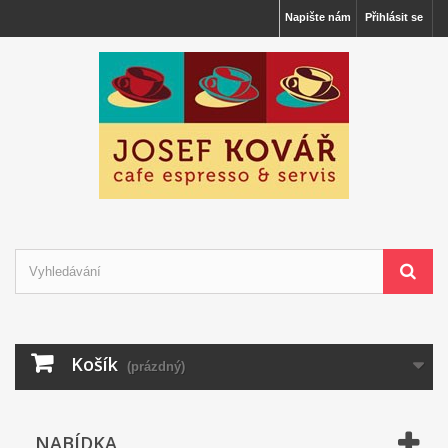
Napište nám
Přihlásit se
Košík
(prázdný)
NABÍDKA