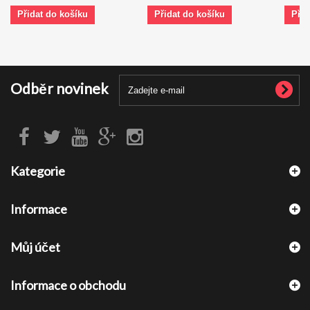
Přidat do košíku
Přidat do košíku
Přid
Odběr novinek
Kategorie
Informace
Můj účet
Informace o obchodu