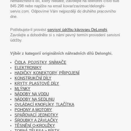
Nenaleznete-li díl, který hledáte, zavolejte na telefonní číslo 608
845 298 nebo napište na email kovar/zavinnac/delonghi-
servis.com. Odpovíme Vám nejpozději do druhého pracovního
dne.
Potřebujete-li provést
servisní údržbu kávovaru DeLonghi
,
Zavolejte a dohodněte si s námi pevný termín provedení servisní
údržby.
Výběr z kategorií originálních náhradních dílů Delonghi.
ČIDLA, POJISTKY, SNÍMAČE
ELEKTRONIKY
HADIČKY, KONEKTORY, PŘIPOJENÍ
KONSTRUKČNÍ DÍLY
KRYTY, PLASTOVÉ DÍLY
MLÝNKY
NÁDOBY NA VODU
NÁDOBY NA SEDLINU
OVLÁDACÍ KNOFLÍKY, TLAČÍTKA
POHONY A MOTORY
SPAŘOVACÍ JEDNOTKY
ŠROUBKY A ZÁVLAČKY
TĚSNĚNÍ O-KROUŽKY
TOPNÁ TĚLESA a PÍSTY