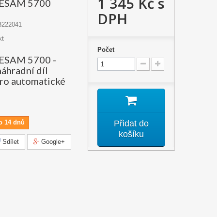
1 345 Kč
s
í ESAM 5700
DPH
3222041
kt
Počet
 ESAM 5700 -
náhradní díl
ro automatické
o 14 dnů
Přidat do
košíku
Sdílet
Google+