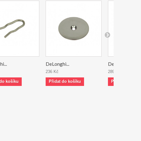
i...
DeLonghi...
DeLonghi...
236 Kč
289 Kč
 do košíku
Přidat do košíku
Přidat do koší