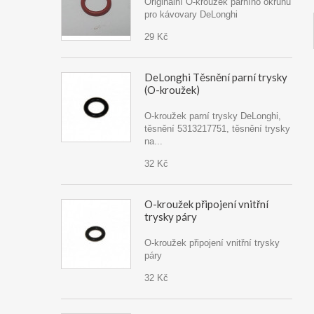
Originální O-kroužek parního okruhu
pro kávovary DeLonghi
29 Kč
DeLonghi Těsnění parní trysky
(O-kroužek)
O-kroužek parní trysky DeLonghi,
těsnění 5313217751, těsnění trysky
na...
32 Kč
O-kroužek připojení vnitřní
trysky páry
O-kroužek připojení vnitřní trysky
páry
32 Kč