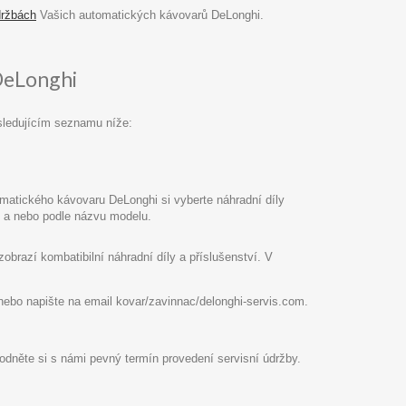
držbách
Vašich automatických kávovarů DeLonghi.
DeLonghi
sledujícím seznamu níže:
atického kávovaru DeLonghi si vyberte náhradní díly
pu a nebo podle názvu modelu.
razí kombatibilní náhradní díly a příslušenství. V
8 nebo napište na email kovar/zavinnac/delonghi-servis.com.
hodněte si s námi pevný termín provedení servisní údržby.