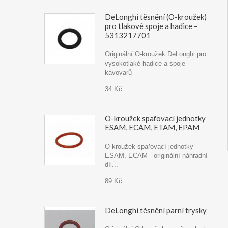
DeLonghi těsnění (O-kroužek)
pro tlakové spoje a hadice –
5313217701
Originální O-kroužek DeLonghi pro
vysokotlaké hadice a spoje
kávovarů
34 Kč
O-kroužek spařovací jednotky
ESAM, ECAM, ETAM, EPAM
O-kroužek spařovací jednotky
ESAM, ECAM - originální náhradní
díl...
89 Kč
DeLonghi těsnění parní trysky