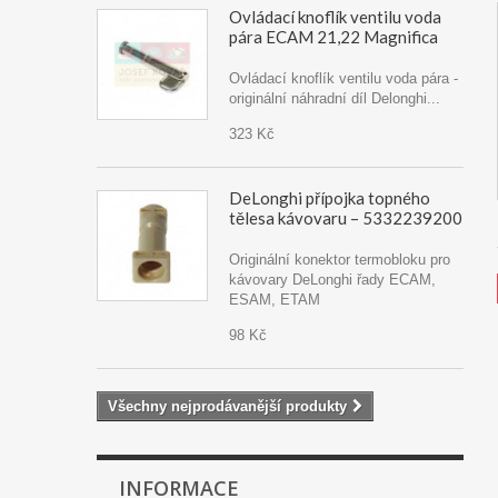
Ovládací knoflík ventilu voda
pára ECAM 21,22 Magnifica
Ovládací knoflík ventilu voda pára -
originální náhradní díl Delonghi...
323 Kč
DeLonghi přípojka topného
tělesa kávovaru – 5332239200
Originální konektor termobloku pro
kávovary DeLonghi řady ECAM,
ESAM, ETAM
98 Kč
Všechny nejprodávanější produkty
INFORMACE