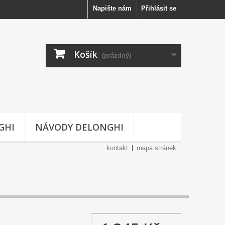
Napište nám
Přihlásit se
Košík
(prázdný)
GHI
NÁVODY DELONGHI
kontakt
mapa stránek