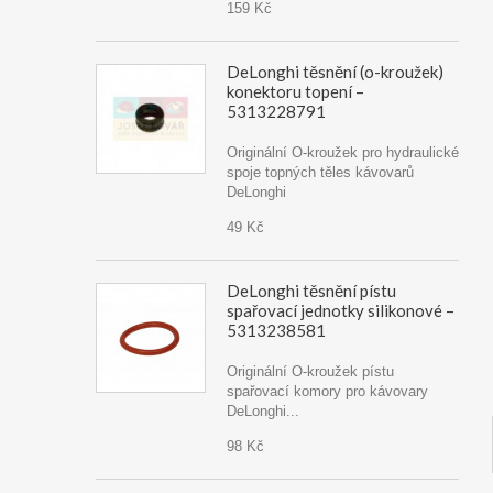
159 Kč
DeLonghi těsnění (o-kroužek)
konektoru topení –
5313228791
Originální O-kroužek pro hydraulické
spoje topných těles kávovarů
DeLonghi
49 Kč
DeLonghi těsnění pístu
spařovací jednotky silikonové –
5313238581
Originální O-kroužek pístu
spařovací komory pro kávovary
DeLonghi...
98 Kč