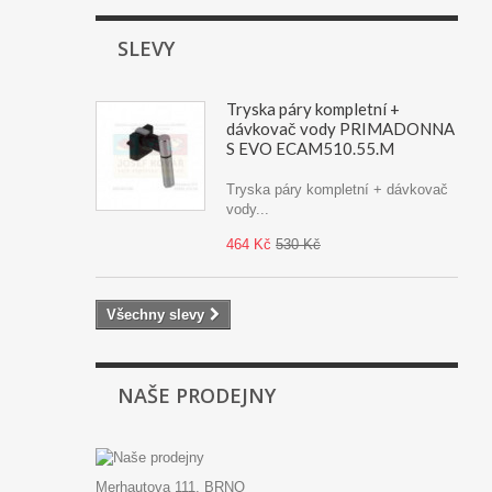
SLEVY
Tryska páry kompletní +
dávkovač vody PRIMADONNA
S EVO ECAM510.55.M
Tryska páry kompletní + dávkovač
vody...
464 Kč
530 Kč
Všechny slevy
NAŠE PRODEJNY
Merhautova 111, BRNO