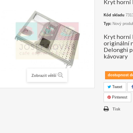
Kryt horn
Kód skladu
731
Typ:
Nový produ
Kryt horní
originální 
Delonghi p
kávovary
dostupnost d
Zobrazit větší
Tweet
Pinterest
Tisk