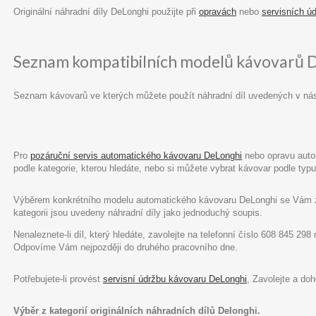
Originální náhradní díly DeLonghi použijte při
opravách
nebo
servisních ú
Seznam kompatibilních modelů kávovarů 
Seznam kávovarů ve kterých můžete použít náhradní díl uvedených v ná
Pro
pozáruční servis automatického kávovaru DeLonghi
nebo opravu autom
podle kategorie, kterou hledáte, nebo si můžete vybrat kávovar podle ty
Výběrem konkrétního modelu automatického kávovaru DeLonghi se Vám zob
kategorii jsou uvedeny náhradní díly jako jednoduchý soupis.
Nenaleznete-li díl, který hledáte, zavolejte na telefonní číslo 608 845 29
Odpovíme Vám nejpozději do druhého pracovního dne.
Potřebujete-li provést
servisní údržbu kávovaru DeLonghi
, Zavolejte a do
Výběr z kategorií originálních náhradních dílů Delonghi.