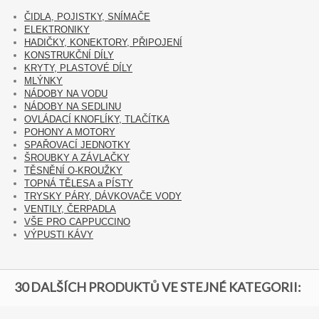
ČIDLA, POJISTKY, SNÍMAČE
ELEKTRONIKY
HADIČKY, KONEKTORY, PŘIPOJENÍ
KONSTRUKČNÍ DÍLY
KRYTY, PLASTOVÉ DÍLY
MLÝNKY
NÁDOBY NA VODU
NÁDOBY NA SEDLINU
OVLÁDACÍ KNOFLÍKY, TLAČÍTKA
POHONY A MOTORY
SPAŘOVACÍ JEDNOTKY
ŠROUBKY A ZÁVLAČKY
TĚSNĚNÍ O-KROUŽKY
TOPNÁ TĚLESA a PÍSTY
TRYSKY PÁRY, DÁVKOVAČE VODY
VENTILY, ČERPADLA
VŠE PRO CAPPUCCINO
VÝPUSTI KÁVY
30 DALŠÍCH PRODUKTŮ VE STEJNÉ KATEGORII: