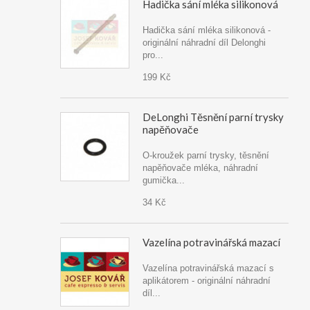
Hadička sání mléka silikonová
Hadička sání mléka silikonová -
originální náhradní díl Delonghi
pro...
199 Kč
DeLonghi Těsnění parní trysky
napěňovače
O-kroužek parní trysky, těsnění
napěňovače mléka, náhradní
gumička...
34 Kč
Vazelína potravinářská mazací
Vazelína potravinářská mazací s
aplikátorem - originální náhradní
díl...