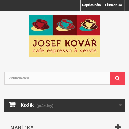
Napište nám
Přihlásit se
Košík
(prázdný)
NABÍDKA