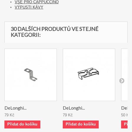
VŠE PRO CAPPUCCINO
VÝPUSTI KÁVY
30 DALŠÍCH PRODUKTŮ VE STEJNÉ
KATEGORII:
DeLonghi...
DeLonghi...
DeLon
79 Kč
79 Kč
50 Kč
Přidat do košíku
Přidat do košíku
Přid