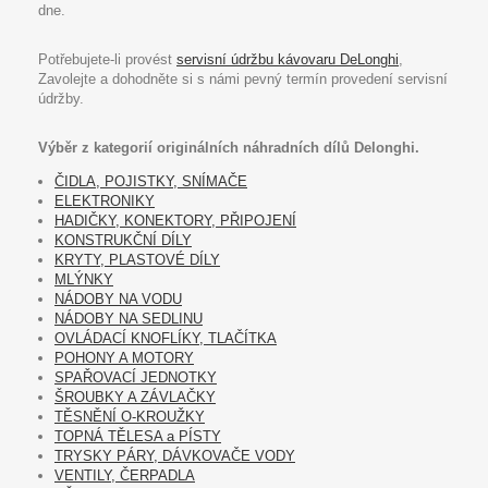
dne.
Potřebujete-li provést
servisní údržbu kávovaru DeLonghi
,
Zavolejte a dohodněte si s námi pevný termín provedení servisní
údržby.
Výběr z kategorií originálních náhradních dílů Delonghi.
ČIDLA, POJISTKY, SNÍMAČE
ELEKTRONIKY
HADIČKY, KONEKTORY, PŘIPOJENÍ
KONSTRUKČNÍ DÍLY
KRYTY, PLASTOVÉ DÍLY
MLÝNKY
NÁDOBY NA VODU
NÁDOBY NA SEDLINU
OVLÁDACÍ KNOFLÍKY, TLAČÍTKA
POHONY A MOTORY
SPAŘOVACÍ JEDNOTKY
ŠROUBKY A ZÁVLAČKY
TĚSNĚNÍ O-KROUŽKY
TOPNÁ TĚLESA a PÍSTY
TRYSKY PÁRY, DÁVKOVAČE VODY
VENTILY, ČERPADLA