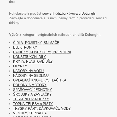
dne.
Potřebujete-li provést
servisní údržbu kávovaru DeLonghi
,
Zavolejte a dohodněte si s námi pevný termín provedení servisní
údržby.
Výběr z kategorií originálních náhradních dílů Delonghi.
ČIDLA, POJISTKY, SNÍMAČE
ELEKTRONIKY
HADIČKY, KONEKTORY, PŘIPOJENÍ
KONSTRUKČNÍ DÍLY
KRYTY, PLASTOVÉ DÍLY
MLÝNKY
NÁDOBY NA VODU
NÁDOBY NA SEDLINU
OVLÁDACÍ KNOFLÍKY, TLAČÍTKA
POHONY A MOTORY
SPAŘOVACÍ JEDNOTKY
ŠROUBKY A ZÁVLAČKY
TĚSNĚNÍ O-KROUŽKY
TOPNÁ TĚLESA a PÍSTY
TRYSKY PÁRY, DÁVKOVAČE VODY
VENTILY, ČERPADLA