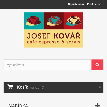
Napište nám
Přihlásit se
Košík
(prázdný)
NABÍDKA