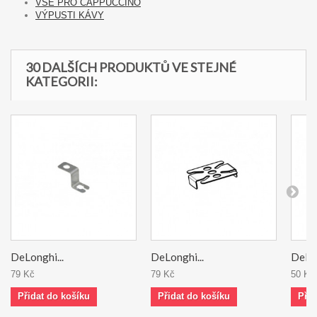
VŠE PRO CAPPUCCINO
VÝPUSTI KÁVY
30 DALŠÍCH PRODUKTŮ VE STEJNÉ
KATEGORII:
DeLonghi...
DeLonghi...
DeLon
79 Kč
79 Kč
50 Kč
Přidat do košíku
Přidat do košíku
Přid