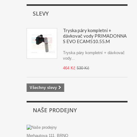
SLEVY
Tryska páry kompletní +
dávkovač vody PRIMADONNA
S EVO ECAM510.55.M
Tryska páry kompletní + dávkovač
vody...
464 Kč
530 Kč
Všechny slevy
NAŠE PRODEJNY
Merhautova 111, BRNO