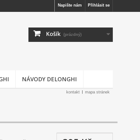
Napište nám
Přihlásit se
Košík
(prázdný)
GHI
NÁVODY DELONGHI
kontakt
mapa stránek