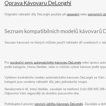
Oprava Kávovaru DeLonghi
Originální náhradní díly DeLonghi použijte při
opravách
nebo
servisních ú
Seznam kompatibilních modelů kávovarů 
Seznam kávovarů ve kterých můžete použít náhradní díl uvedených v ná
Pro
pozáruční servis automatického kávovaru DeLonghi
nebo opravu autom
podle kategorie, kterou hledáte, nebo si můžete vybrat kávovar podle ty
Výběrem konkrétního modelu automatického kávovaru DeLonghi se Vám zob
kategorii jsou uvedeny náhradní díly jako jednoduchý soupis.
Nenaleznete-li díl, který hledáte, zavolejte na telefonní číslo 608 845 29
Odpovíme Vám nejpozději do druhého pracovního dne.
Potřebujete-li provést
servisní údržbu kávovaru DeLonghi
, Zavolejte a do