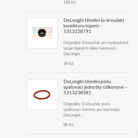
159 Kč
DeLonghi těsnění (o-kroužek)
konektoru topení –
5313228791
Originální O-kroužek pro hydraulické
spoje topných těles kávovarů
DeLonghi
49 Kč
DeLonghi těsnění pístu
spařovací jednotky silikonové –
5313238581
Originální O-kroužek pístu
spařovací komory pro kávovary
DeLonghi...
98 Kč