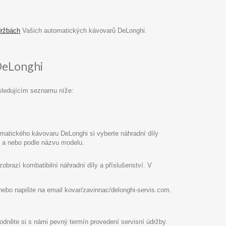
držbách
Vašich automatických kávovarů DeLonghi.
DeLonghi
sledujícím seznamu níže:
atického kávovaru DeLonghi si vyberte náhradní díly
pu a nebo podle názvu modelu.
razí kombatibilní náhradní díly a příslušenství. V
8 nebo napište na email kovar/zavinnac/delonghi-servis.com.
hodněte si s námi pevný termín provedení servisní údržby.