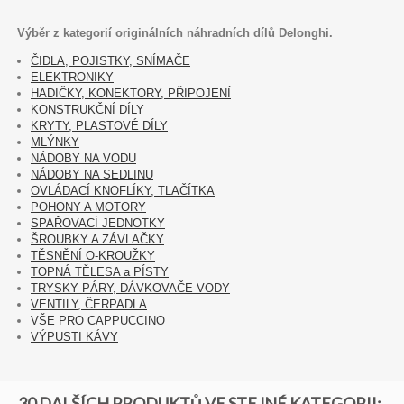
Výběr z kategorií originálních náhradních dílů Delonghi.
ČIDLA, POJISTKY, SNÍMAČE
ELEKTRONIKY
HADIČKY, KONEKTORY, PŘIPOJENÍ
KONSTRUKČNÍ DÍLY
KRYTY, PLASTOVÉ DÍLY
MLÝNKY
NÁDOBY NA VODU
NÁDOBY NA SEDLINU
OVLÁDACÍ KNOFLÍKY, TLAČÍTKA
POHONY A MOTORY
SPAŘOVACÍ JEDNOTKY
ŠROUBKY A ZÁVLAČKY
TĚSNĚNÍ O-KROUŽKY
TOPNÁ TĚLESA a PÍSTY
TRYSKY PÁRY, DÁVKOVAČE VODY
VENTILY, ČERPADLA
VŠE PRO CAPPUCCINO
VÝPUSTI KÁVY
30 DALŠÍCH PRODUKTŮ VE STEJNÉ KATEGORII: