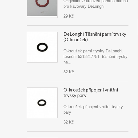
Originální O-kroužek parního okruhu
pro kávovary DeLonghi
29 Kč
DeLonghi Těsnění parní trysky
(O-kroužek)
O-kroužek parní trysky DeLonghi,
těsnění 5313217751, těsnění trysky
na...
32 Kč
O-kroužek připojení vnitřní
trysky páry
O-kroužek připojení vnitřní trysky
páry
32 Kč