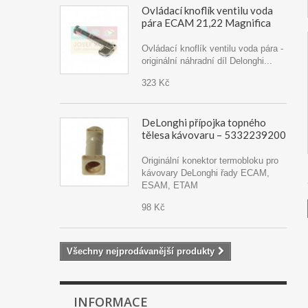
Ovládací knoflík ventilu voda
pára ECAM 21,22 Magnifica
Ovládací knoflík ventilu voda pára -
originální náhradní díl Delonghi...
323 Kč
DeLonghi přípojka topného
tělesa kávovaru – 5332239200
Originální konektor termobloku pro
kávovary DeLonghi řady ECAM,
ESAM, ETAM
98 Kč
Všechny nejprodávanější produkty
INFORMACE