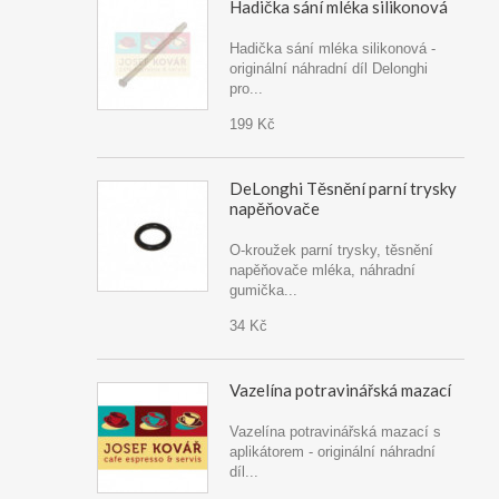
Hadička sání mléka silikonová
Hadička sání mléka silikonová -
originální náhradní díl Delonghi
pro...
199 Kč
DeLonghi Těsnění parní trysky
napěňovače
O-kroužek parní trysky, těsnění
napěňovače mléka, náhradní
gumička...
34 Kč
Vazelína potravinářská mazací
Vazelína potravinářská mazací s
aplikátorem - originální náhradní
díl...