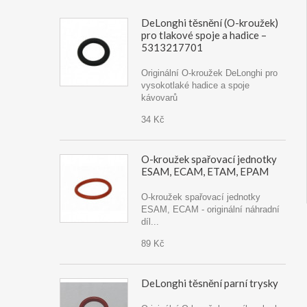
DeLonghi těsnění (O-kroužek)
pro tlakové spoje a hadice –
5313217701
Originální O-kroužek DeLonghi pro
vysokotlaké hadice a spoje
kávovarů
34 Kč
O-kroužek spařovací jednotky
ESAM, ECAM, ETAM, EPAM
O-kroužek spařovací jednotky
ESAM, ECAM - originální náhradní
díl...
89 Kč
DeLonghi těsnění parní trysky