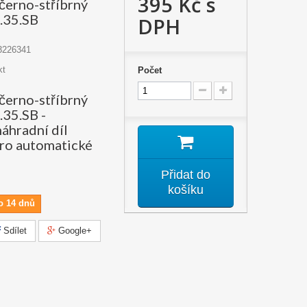
395 Kč
s
 černo-stříbrný
.35.SB
DPH
3226341
kt
Počet
 černo-stříbrný
35.SB -
náhradní díl
ro automatické
Přidat do
košíku
o 14 dnů
Sdílet
Google+