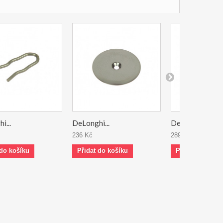
i...
DeLonghi...
DeLonghi...
236 Kč
289 Kč
 do košíku
Přidat do košíku
Přidat do koší