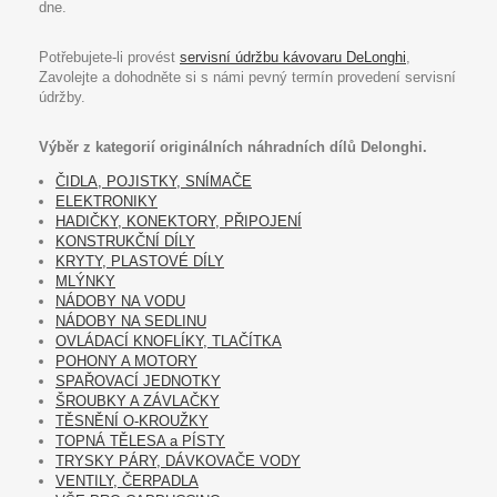
dne.
Potřebujete-li provést
servisní údržbu kávovaru DeLonghi
,
Zavolejte a dohodněte si s námi pevný termín provedení servisní
údržby.
Výběr z kategorií originálních náhradních dílů Delonghi.
ČIDLA, POJISTKY, SNÍMAČE
ELEKTRONIKY
HADIČKY, KONEKTORY, PŘIPOJENÍ
KONSTRUKČNÍ DÍLY
KRYTY, PLASTOVÉ DÍLY
MLÝNKY
NÁDOBY NA VODU
NÁDOBY NA SEDLINU
OVLÁDACÍ KNOFLÍKY, TLAČÍTKA
POHONY A MOTORY
SPAŘOVACÍ JEDNOTKY
ŠROUBKY A ZÁVLAČKY
TĚSNĚNÍ O-KROUŽKY
TOPNÁ TĚLESA a PÍSTY
TRYSKY PÁRY, DÁVKOVAČE VODY
VENTILY, ČERPADLA