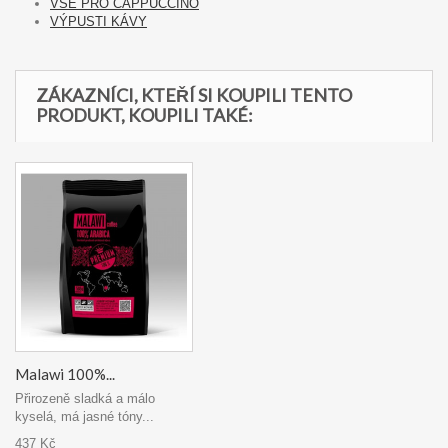
VŠE PRO CAPPUCCINO
VÝPUSTI KÁVY
ZÁKAZNÍCI, KTEŘÍ SI KOUPILI TENTO
PRODUKT, KOUPILI TAKÉ:
Malawi 100%...
Přirozeně sladká a málo
kyselá, má jasné tóny...
437 Kč