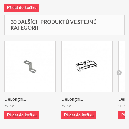
Přidat do košíku
30 DALŠÍCH PRODUKTŮ VE STEJNÉ
KATEGORII:
DeLonghi...
DeLonghi...
DeLon
79 Kč
79 Kč
50 Kč
Přidat do košíku
Přidat do košíku
Přid