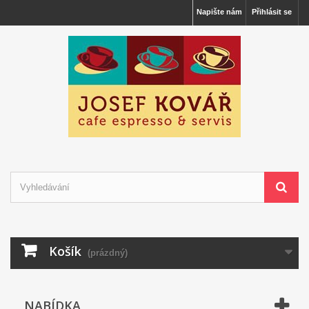
Napište nám
Přihlásit se
Košík
(prázdný)
NABÍDKA