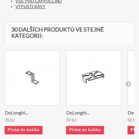
VŠE PRO CAPPUCCINO
VÝPUSTI KÁVY
30 DALŠÍCH PRODUKTŮ VE STEJNÉ
KATEGORII:
DeLonghi...
DeLonghi...
DeLon
79 Kč
79 Kč
50 Kč
Přidat do košíku
Přidat do košíku
Přid