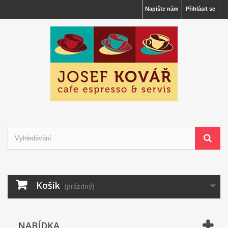
Napište nám
Přihlásit se
Košík
(prázdný)
NABÍDKA