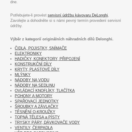
dne.
Potřebujete-li provést
servisní údržbu kávovaru DeLonghi
,
Zavolejte a dohodněte si s námi pevný termín provedení servisní
údržby.
Výběr z kategorií originálních náhradních dílů Delonghi.
ČIDLA, POJISTKY, SNÍMAČE
ELEKTRONIKY
HADIČKY, KONEKTORY, PŘIPOJENÍ
KONSTRUKČNÍ DÍLY
KRYTY, PLASTOVÉ DÍLY
MLÝNKY
NÁDOBY NA VODU
NÁDOBY NA SEDLINU
OVLÁDACÍ KNOFLÍKY, TLAČÍTKA
POHONY A MOTORY
SPAŘOVACÍ JEDNOTKY
ŠROUBKY A ZÁVLAČKY
TĚSNĚNÍ O-KROUŽKY
TOPNÁ TĚLESA a PÍSTY
TRYSKY PÁRY, DÁVKOVAČE VODY
VENTILY, ČERPADLA