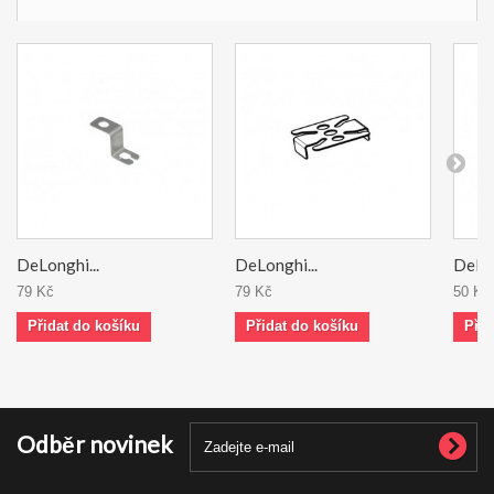
DeLonghi...
DeLonghi...
DeLon
79 Kč
79 Kč
50 Kč
Přidat do košíku
Přidat do košíku
Přid
Odběr novinek