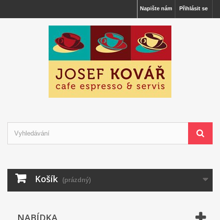
Napište nám
Přihlásit se
Košík
(prázdný)
NABÍDKA