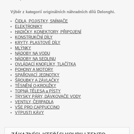
Výběr z kategorií originálních náhradních dílů Delonghi.
ČIDLA, POJISTKY, SNÍMAČE
ELEKTRONIKY
HADIČKY, KONEKTORY, PŘIPOJENÍ
KONSTRUKČNÍ DÍLY
KRYTY, PLASTOVÉ DÍLY
MLÝNKY
NÁDOBY NA VODU
NÁDOBY NA SEDLINU
OVLÁDACÍ KNOFLÍKY, TLAČÍTKA
POHONY A MOTORY
SPAŘOVACÍ JEDNOTKY
ŠROUBKY A ZÁVLAČKY
TĚSNĚNÍ O-KROUŽKY
TOPNÁ TĚLESA a PÍSTY
TRYSKY PÁRY, DÁVKOVAČE VODY
VENTILY, ČERPADLA
VŠE PRO CAPPUCCINO
VÝPUSTI KÁVY