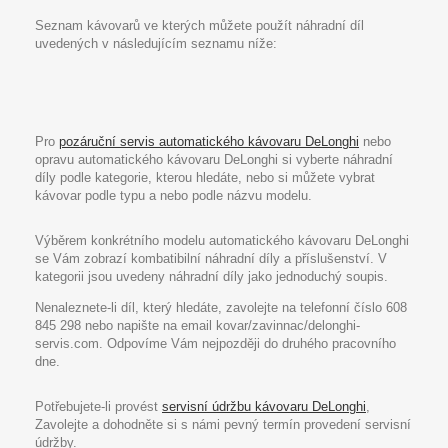
Seznam kávovarů ve kterých můžete použít náhradní díl
uvedených v následujícím seznamu níže:
Pro
pozáruční servis automatického kávovaru DeLonghi
nebo
opravu automatického kávovaru DeLonghi si vyberte náhradní
díly podle kategorie, kterou hledáte, nebo si můžete vybrat
kávovar podle typu a nebo podle názvu modelu.
Výběrem konkrétního modelu automatického kávovaru DeLonghi
se Vám zobrazí kombatibilní náhradní díly a příslušenství. V
kategorii jsou uvedeny náhradní díly jako jednoduchý soupis.
Nenaleznete-li díl, který hledáte, zavolejte na telefonní číslo 608
845 298 nebo napište na email kovar/zavinnac/delonghi-
servis.com. Odpovíme Vám nejpozději do druhého pracovního
dne.
Potřebujete-li provést
servisní údržbu kávovaru DeLonghi
,
Zavolejte a dohodněte si s námi pevný termín provedení servisní
údržby.