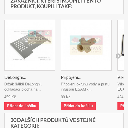
ZÁKAZNÍCI, KTEŘÍ SI KOUPILI TENTO
PRODUKT, KOUPILI TAKÉ:
DeLonghi...
Připojení...
Víko..
Držák šálků DeLonghi,
Připojení okruhu vody a pístu
Víko 
odkládací plocha na...
infusoru ESAM -...
ECAM 
459 Kč
99 Kč
424 K
Přidat do košíku
Přidat do košíku
Přid
30 DALŠÍCH PRODUKTŮ VE STEJNÉ
KATEGORII: