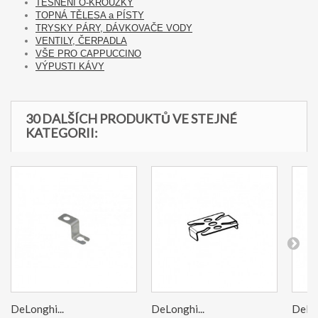
TĚSNĚNÍ O-KROUŽKY
TOPNÁ TĚLESA a PÍSTY
TRYSKY PÁRY, DÁVKOVAČE VODY
VENTILY, ČERPADLA
VŠE PRO CAPPUCCINO
VÝPUSTI KÁVY
30 DALŠÍCH PRODUKTŮ VE STEJNÉ
KATEGORII:
DeLonghi...
DeLonghi...
DeLon