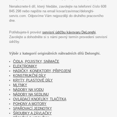
Nenaleznete-li díl, který hledáte, zavolejte na telefonní číslo 608
845 298 nebo napište na email kovar/zavinnac/delonghi-
servis.com. Odpovíme Vám nejpozději do druhého pracovního
dne.
Potřebujete-li provést
servisní údržbu kávovaru DeLonghi
,
Zavolejte a dohodněte si s námi pevný termín provedení servisní
údržby.
Výběr z kategorií originálních náhradních dílů Delonghi.
ČIDLA, POJISTKY, SNÍMAČE
ELEKTRONIKY
HADIČKY, KONEKTORY, PŘIPOJENÍ
KONSTRUKČNÍ DÍLY
KRYTY, PLASTOVÉ DÍLY
MLÝNKY
NÁDOBY NA VODU
NÁDOBY NA SEDLINU
OVLÁDACÍ KNOFLÍKY, TLAČÍTKA
POHONY A MOTORY
SPAŘOVACÍ JEDNOTKY
ŠROUBKY A ZÁVLAČKY