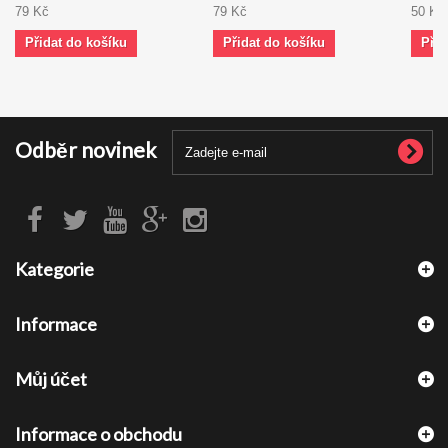
79 Kč
79 Kč
50 Kč
Přidat do košíku
Přidat do košíku
Přid
Odběr novinek
Kategorie
Informace
Můj účet
Informace o obchodu