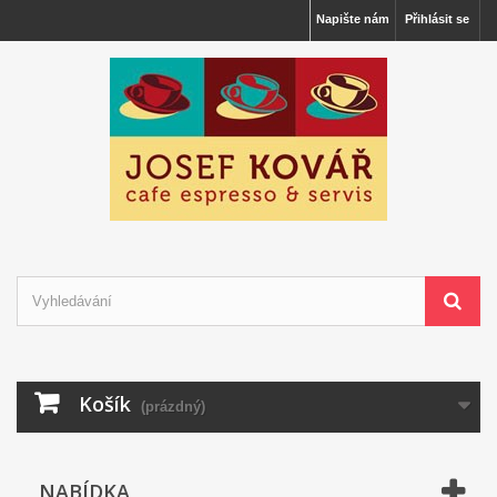
Napište nám
Přihlásit se
Košík
(prázdný)
NABÍDKA