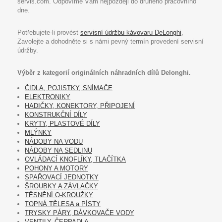
servis.com. Odpovíme Vám nejpozději do druhého pracovního
dne.
Potřebujete-li provést
servisní údržbu kávovaru DeLonghi
,
Zavolejte a dohodněte si s námi pevný termín provedení servisní
údržby.
Výběr z kategorií originálních náhradních dílů Delonghi.
ČIDLA, POJISTKY, SNÍMAČE
ELEKTRONIKY
HADIČKY, KONEKTORY, PŘIPOJENÍ
KONSTRUKČNÍ DÍLY
KRYTY, PLASTOVÉ DÍLY
MLÝNKY
NÁDOBY NA VODU
NÁDOBY NA SEDLINU
OVLÁDACÍ KNOFLÍKY, TLAČÍTKA
POHONY A MOTORY
SPAŘOVACÍ JEDNOTKY
ŠROUBKY A ZÁVLAČKY
TĚSNĚNÍ O-KROUŽKY
TOPNÁ TĚLESA a PÍSTY
TRYSKY PÁRY, DÁVKOVAČE VODY
VENTILY, ČERPADLA