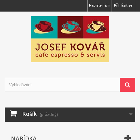
Napište nám
Přihlásit se
Košík
(prázdný)
NABÍDKA