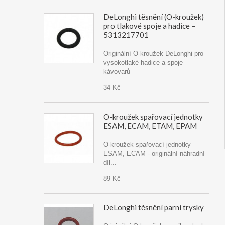
DeLonghi těsnění (O-kroužek)
pro tlakové spoje a hadice –
5313217701
Originální O-kroužek DeLonghi pro
vysokotlaké hadice a spoje
kávovarů
34 Kč
O-kroužek spařovací jednotky
ESAM, ECAM, ETAM, EPAM
O-kroužek spařovací jednotky
ESAM, ECAM - originální náhradní
díl...
89 Kč
DeLonghi těsnění parní trysky