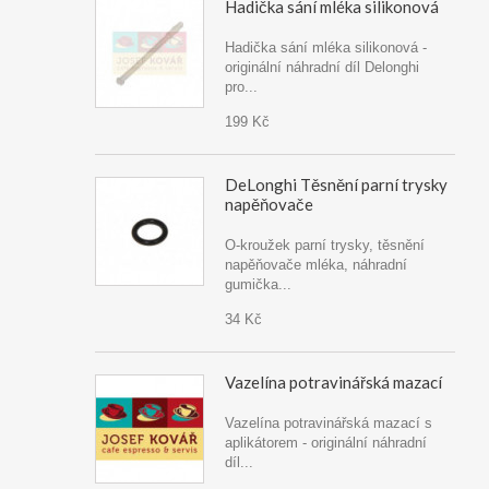
Hadička sání mléka silikonová
Hadička sání mléka silikonová -
originální náhradní díl Delonghi
pro...
199 Kč
DeLonghi Těsnění parní trysky
napěňovače
O-kroužek parní trysky, těsnění
napěňovače mléka, náhradní
gumička...
34 Kč
Vazelína potravinářská mazací
Vazelína potravinářská mazací s
aplikátorem - originální náhradní
díl...