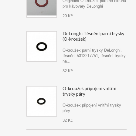
Originální O-kroužek parního okruhu
pro kávovary DeLonghi
29 Kč
DeLonghi Těsnění parní trysky
(O-kroužek)
O-kroužek parní trysky DeLonghi,
těsnění 5313217751, těsnění trysky
na...
32 Kč
O-kroužek připojení vnitřní
trysky páry
O-kroužek připojení vnitřní trysky
páry
32 Kč