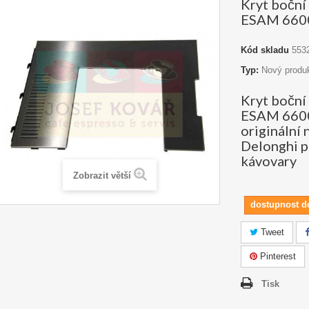
Kryt boční
ESAM 660
Kód skladu
553
Typ:
Nový produ
Kryt boční
ESAM 6600
originální 
Delonghi p
kávovary
Zobrazit větší
dostupnost d
Tweet
Pinterest
Tisk