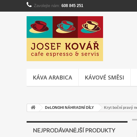
Zavolejte nám:
608 845 251
KÁVA ARABICA
KÁVOVÉ SMĚSI
DeLONGHI NÁHRADNÍ DÍLY
Kryt boční pravý 
NEJPRODÁVANĚJŠÍ PRODUKTY