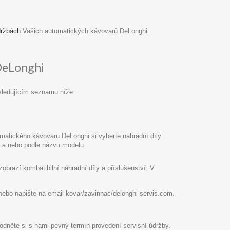
držbách
Vašich automatických kávovarů DeLonghi.
DeLonghi
sledujícím seznamu níže:
atického kávovaru DeLonghi si vyberte náhradní díly
pu a nebo podle názvu modelu.
razí kombatibilní náhradní díly a příslušenství. V
8 nebo napište na email kovar/zavinnac/delonghi-servis.com.
hodněte si s námi pevný termín provedení servisní údržby.