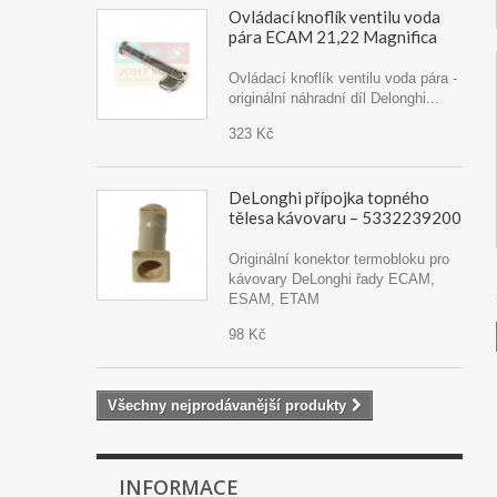
Ovládací knoflík ventilu voda
pára ECAM 21,22 Magnifica
Ovládací knoflík ventilu voda pára -
originální náhradní díl Delonghi...
323 Kč
DeLonghi přípojka topného
tělesa kávovaru – 5332239200
Originální konektor termobloku pro
kávovary DeLonghi řady ECAM,
ESAM, ETAM
98 Kč
Všechny nejprodávanější produkty
INFORMACE