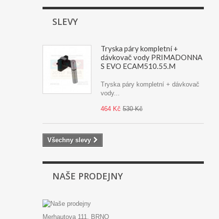
SLEVY
Tryska páry kompletní +
dávkovač vody PRIMADONNA
S EVO ECAM510.55.M
Tryska páry kompletní + dávkovač
vody...
464 Kč
530 Kč
Všechny slevy
NAŠE PRODEJNY
Merhautova 111, BRNO