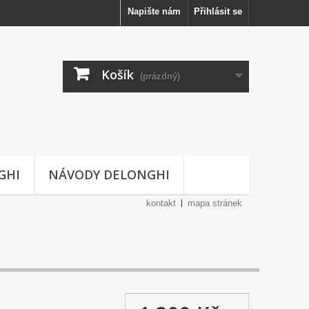
Napište nám
Přihlásit se
Košík
(prázdný)
GHI
NÁVODY DELONGHI
kontakt
mapa stránek