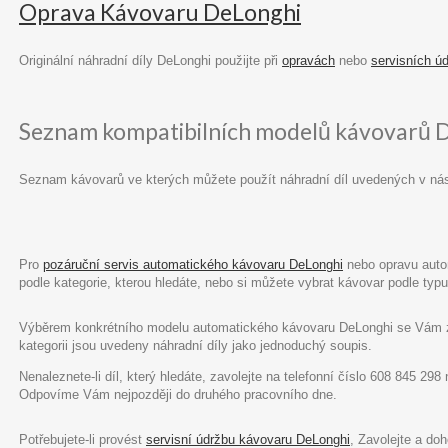
Oprava Kávovaru DeLonghi
Originální náhradní díly DeLonghi použijte při
opravách
nebo
servisních ú
Seznam kompatibilních modelů kávovarů 
Seznam kávovarů ve kterých můžete použít náhradní díl uvedených v ná
Pro
pozáruční servis automatického kávovaru DeLonghi
nebo opravu autom
podle kategorie, kterou hledáte, nebo si můžete vybrat kávovar podle ty
Výběrem konkrétního modelu automatického kávovaru DeLonghi se Vám zob
kategorii jsou uvedeny náhradní díly jako jednoduchý soupis.
Nenaleznete-li díl, který hledáte, zavolejte na telefonní číslo 608 845 29
Odpovíme Vám nejpozději do druhého pracovního dne.
Potřebujete-li provést
servisní údržbu kávovaru DeLonghi
, Zavolejte a do