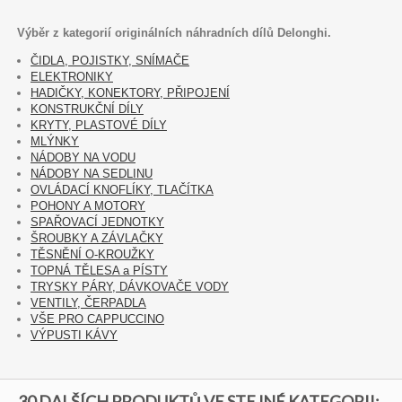
Výběr z kategorií originálních náhradních dílů Delonghi.
ČIDLA, POJISTKY, SNÍMAČE
ELEKTRONIKY
HADIČKY, KONEKTORY, PŘIPOJENÍ
KONSTRUKČNÍ DÍLY
KRYTY, PLASTOVÉ DÍLY
MLÝNKY
NÁDOBY NA VODU
NÁDOBY NA SEDLINU
OVLÁDACÍ KNOFLÍKY, TLAČÍTKA
POHONY A MOTORY
SPAŘOVACÍ JEDNOTKY
ŠROUBKY A ZÁVLAČKY
TĚSNĚNÍ O-KROUŽKY
TOPNÁ TĚLESA a PÍSTY
TRYSKY PÁRY, DÁVKOVAČE VODY
VENTILY, ČERPADLA
VŠE PRO CAPPUCCINO
VÝPUSTI KÁVY
30 DALŠÍCH PRODUKTŮ VE STEJNÉ KATEGORII: