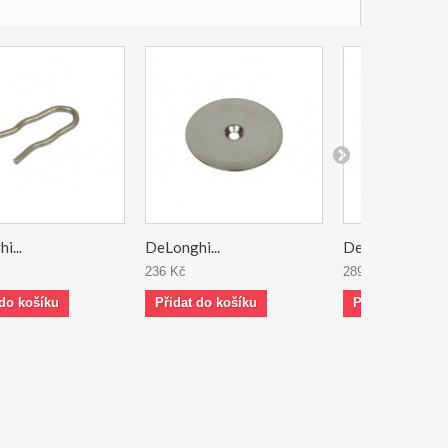
i...
DeLonghi...
DeLonghi...
236 Kč
289 Kč
 do košíku
Přidat do košíku
Přidat do koší