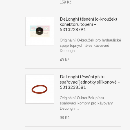
159 Kč
DeLonghi těsnění (o-kroužek)
konektoru topení –
5313228791
Originální O-kroužek pro hydraulické
spoje topných těles kávovarů
DeLonghi
49 Kč
DeLonghi těsnění pístu
spařovací jednotky silikonové –
5313238581
Originální O-kroužek pístu
spařovací komory pro kávovary
DeLonghi...
98 Kč