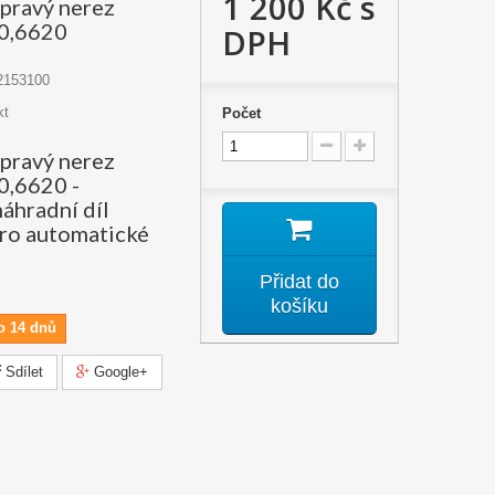
1 200 Kč
s
 pravý nerez
0,6620
DPH
2153100
kt
Počet
 pravý nerez
,6620 -
náhradní díl
ro automatické
Přidat do
košíku
o 14 dnů
Sdílet
Google+