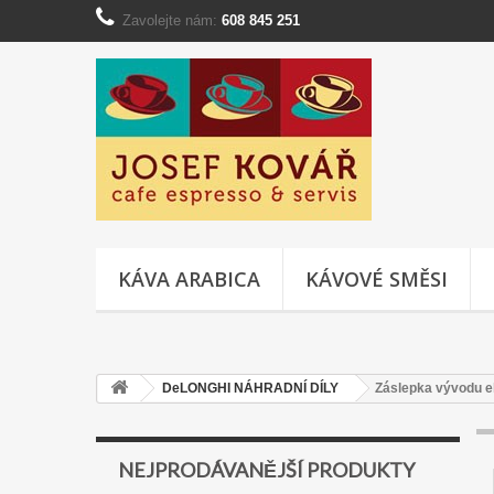
Zavolejte nám:
608 845 251
KÁVA ARABICA
KÁVOVÉ SMĚSI
DeLONGHI NÁHRADNÍ DÍLY
Záslepka vývodu e
NEJPRODÁVANĚJŠÍ PRODUKTY