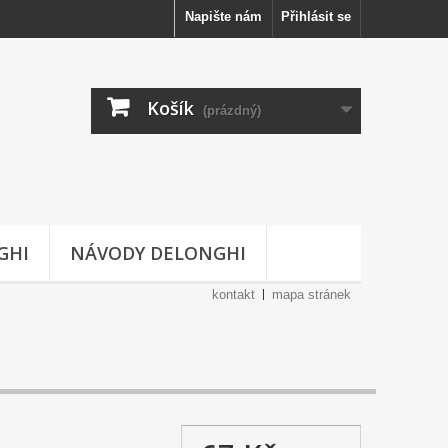
Napište nám
Přihlásit se
Košík
(prázdný)
GHI
NÁVODY DELONGHI
kontakt
mapa stránek