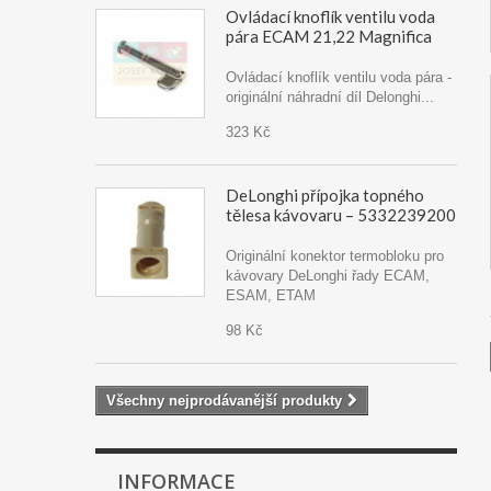
Ovládací knoflík ventilu voda
pára ECAM 21,22 Magnifica
Ovládací knoflík ventilu voda pára -
originální náhradní díl Delonghi...
323 Kč
DeLonghi přípojka topného
tělesa kávovaru – 5332239200
Originální konektor termobloku pro
kávovary DeLonghi řady ECAM,
ESAM, ETAM
98 Kč
Všechny nejprodávanější produkty
INFORMACE