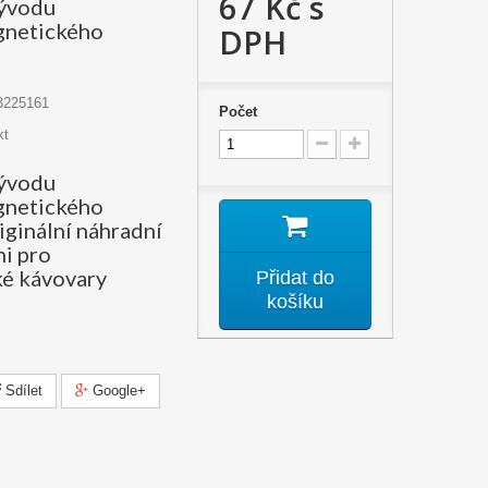
67 Kč
s
vývodu
gnetického
DPH
3225161
Počet
kt
vývodu
gnetického
riginální náhradní
hi pro
é kávovary
Přidat do
košíku
Sdílet
Google+