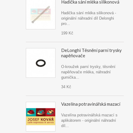
Hadička sání mléka silikonová
Hadička sání mléka silikonová -
originální náhradní díl Delonghi
pro...
199 Kč
DeLonghi Těsnění parní trysky
napěňovače
O-kroužek parní trysky, těsnění
napěňovače mléka, náhradní
gumička...
34 Kč
Vazelína potravinářská mazací
Vazelína potravinářská mazací s
aplikátorem - originální náhradní
díl...