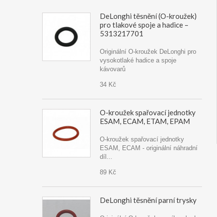
DeLonghi těsnění (O-kroužek)
pro tlakové spoje a hadice –
5313217701
Originální O-kroužek DeLonghi pro
vysokotlaké hadice a spoje
kávovarů
34 Kč
O-kroužek spařovací jednotky
ESAM, ECAM, ETAM, EPAM
O-kroužek spařovací jednotky
ESAM, ECAM - originální náhradní
díl...
89 Kč
DeLonghi těsnění parní trysky