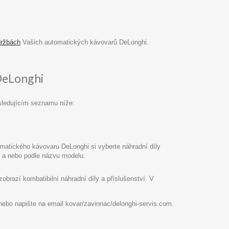
držbách
Vašich automatických kávovarů DeLonghi.
DeLonghi
sledujícím seznamu níže:
atického kávovaru DeLonghi si vyberte náhradní díly
pu a nebo podle názvu modelu.
razí kombatibilní náhradní díly a příslušenství. V
8 nebo napište na email kovar/zavinnac/delonghi-servis.com.