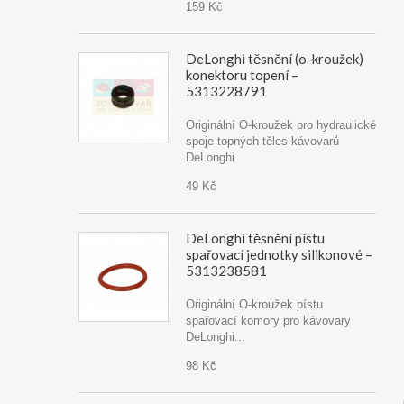
159 Kč
DeLonghi těsnění (o-kroužek)
konektoru topení –
5313228791
Originální O-kroužek pro hydraulické
spoje topných těles kávovarů
DeLonghi
49 Kč
DeLonghi těsnění pístu
spařovací jednotky silikonové –
5313238581
Originální O-kroužek pístu
spařovací komory pro kávovary
DeLonghi...
98 Kč