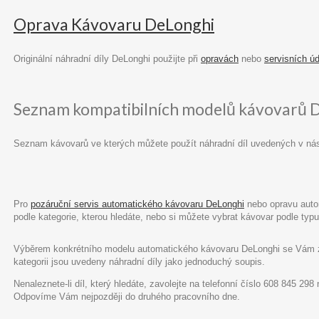
Oprava Kávovaru DeLonghi
Originální náhradní díly DeLonghi použijte při
opravách
nebo
servisních ú
Seznam kompatibilních modelů kávovarů 
Seznam kávovarů ve kterých můžete použít náhradní díl uvedených v ná
Pro
pozáruční servis automatického kávovaru DeLonghi
nebo opravu autom
podle kategorie, kterou hledáte, nebo si můžete vybrat kávovar podle ty
Výběrem konkrétního modelu automatického kávovaru DeLonghi se Vám zob
kategorii jsou uvedeny náhradní díly jako jednoduchý soupis.
Nenaleznete-li díl, který hledáte, zavolejte na telefonní číslo 608 845 29
Odpovíme Vám nejpozději do druhého pracovního dne.