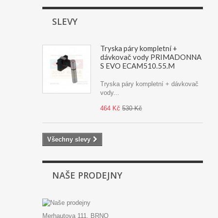
SLEVY
Tryska páry kompletní +
dávkovač vody PRIMADONNA
S EVO ECAM510.55.M
Tryska páry kompletní + dávkovač
vody...
464 Kč
530 Kč
Všechny slevy
NAŠE PRODEJNY
Merhautova 111, BRNO