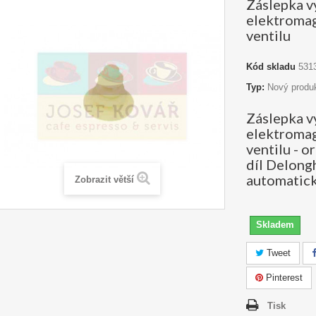
Záslepka 
elektroma
ventilu
Kód skladu
531
Typ:
Nový produ
Záslepka 
elektroma
ventilu - o
díl Delong
automatick
Zobrazit větší
Skladem
Tweet
Pinterest
Tisk