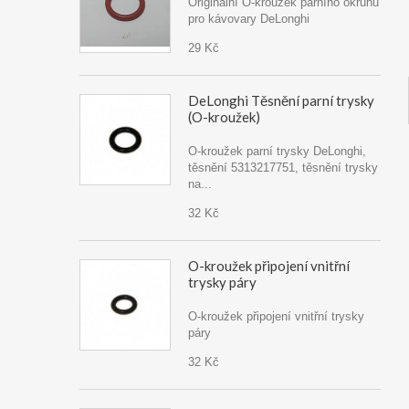
Originální O-kroužek parního okruhu
pro kávovary DeLonghi
29 Kč
DeLonghi Těsnění parní trysky
(O-kroužek)
O-kroužek parní trysky DeLonghi,
těsnění 5313217751, těsnění trysky
na...
32 Kč
O-kroužek připojení vnitřní
trysky páry
O-kroužek připojení vnitřní trysky
páry
32 Kč