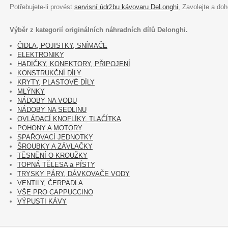
Potřebujete-li provést
servisní údržbu kávovaru DeLonghi
, Zavolejte a do
Výběr z kategorií originálních náhradních dílů Delonghi.
ČIDLA, POJISTKY, SNÍMAČE
ELEKTRONIKY
HADIČKY, KONEKTORY, PŘIPOJENÍ
KONSTRUKČNÍ DÍLY
KRYTY, PLASTOVÉ DÍLY
MLÝNKY
NÁDOBY NA VODU
NÁDOBY NA SEDLINU
OVLÁDACÍ KNOFLÍKY, TLAČÍTKA
POHONY A MOTORY
SPAŘOVACÍ JEDNOTKY
ŠROUBKY A ZÁVLAČKY
TĚSNĚNÍ O-KROUŽKY
TOPNÁ TĚLESA a PÍSTY
TRYSKY PÁRY, DÁVKOVAČE VODY
VENTILY, ČERPADLA
VŠE PRO CAPPUCCINO
VÝPUSTI KÁVY