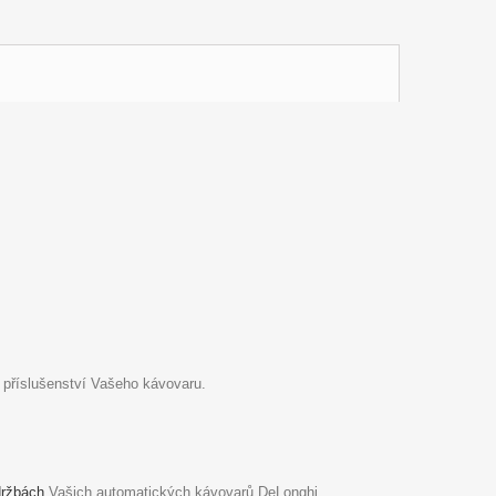
 příslušenství Vašeho kávovaru.
držbách
Vašich automatických kávovarů DeLonghi.