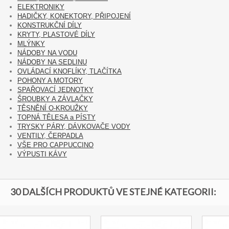
ELEKTRONIKY
HADIČKY, KONEKTORY, PŘIPOJENÍ
KONSTRUKČNÍ DÍLY
KRYTY, PLASTOVÉ DÍLY
MLÝNKY
NÁDOBY NA VODU
NÁDOBY NA SEDLINU
OVLÁDACÍ KNOFLÍKY, TLAČÍTKA
POHONY A MOTORY
SPAŘOVACÍ JEDNOTKY
ŠROUBKY A ZÁVLAČKY
TĚSNĚNÍ O-KROUŽKY
TOPNÁ TĚLESA a PÍSTY
TRYSKY PÁRY, DÁVKOVAČE VODY
VENTILY, ČERPADLA
VŠE PRO CAPPUCCINO
VÝPUSTI KÁVY
30 DALŠÍCH PRODUKTŮ VE STEJNÉ KATEGORII: