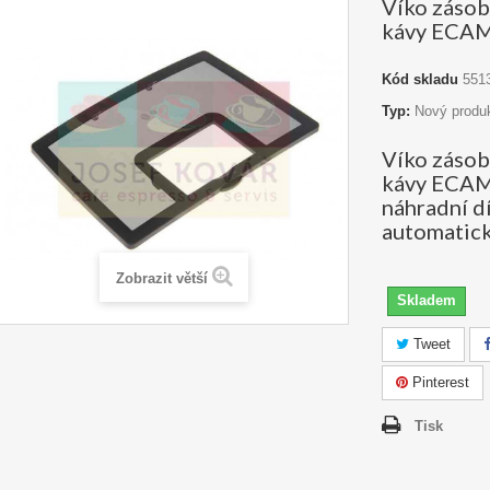
Víko zásob
kávy ECA
Kód skladu
551
Typ:
Nový produ
Víko zásob
kávy ECAM 
náhradní d
automatick
Zobrazit větší
Skladem
Tweet
Pinterest
Tisk