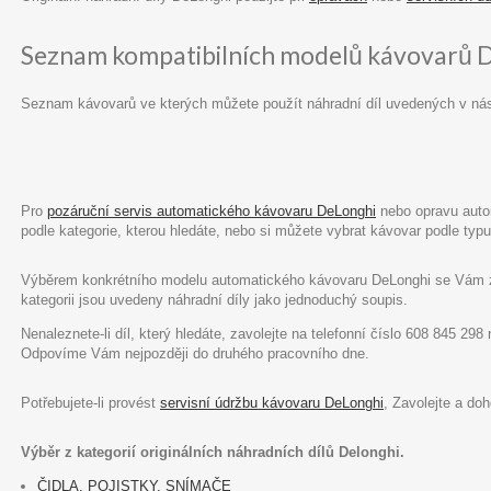
Seznam kompatibilních modelů kávovarů 
Seznam kávovarů ve kterých můžete použít náhradní díl uvedených v ná
Pro
pozáruční servis automatického kávovaru DeLonghi
nebo opravu autom
podle kategorie, kterou hledáte, nebo si můžete vybrat kávovar podle ty
Výběrem konkrétního modelu automatického kávovaru DeLonghi se Vám zob
kategorii jsou uvedeny náhradní díly jako jednoduchý soupis.
Nenaleznete-li díl, který hledáte, zavolejte na telefonní číslo 608 845 29
Odpovíme Vám nejpozději do druhého pracovního dne.
Potřebujete-li provést
servisní údržbu kávovaru DeLonghi
, Zavolejte a do
Výběr z kategorií originálních náhradních dílů Delonghi.
ČIDLA, POJISTKY, SNÍMAČE