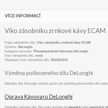
VÍCE INFORMACÍ
Víko zásobníku zrnkové kávy ECAM
Popis náhradního dílu:
Víko zásobníku zrnkové kávy ECAM
Výrobce:
DeLonghi
Kategorie kávovaru:
Plnoautomatické kávovary DeLonghi
Stav náhradního dílu:
nový
Objednací číslo náhradního dílu:
5513214151
Výměna poškozeného dílu DeLonghi
Náhradní díly DeLonghi můžete použít při výměně poškozeného dílu nebo
Oprava Kávovaru DeLonghi
Originální náhradní díly DeLonghi použijte při
opravách
nebo
servisních ú