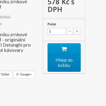
578 Kč
s
níku zrnkové
M
DPH
3214151
kt
Počet
níku zrnkové
- originální
íl Delonghi pro
é kávovary
Přidat do
košíku
Sdílet
Google+