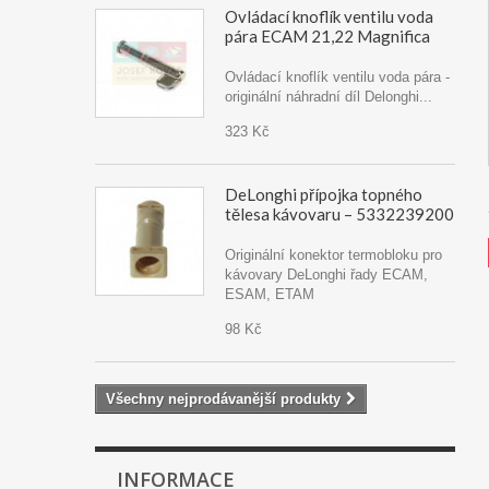
Ovládací knoflík ventilu voda
pára ECAM 21,22 Magnifica
Ovládací knoflík ventilu voda pára -
originální náhradní díl Delonghi...
323 Kč
DeLonghi přípojka topného
tělesa kávovaru – 5332239200
Originální konektor termobloku pro
kávovary DeLonghi řady ECAM,
ESAM, ETAM
98 Kč
Všechny nejprodávanější produkty
INFORMACE