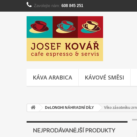
Zavolejte nám:
608 845 251
KÁVA ARABICA
KÁVOVÉ SMĚSI
DeLONGHI NÁHRADNÍ DÍLY
Víko zásobníku z
NEJPRODÁVANĚJŠÍ PRODUKTY