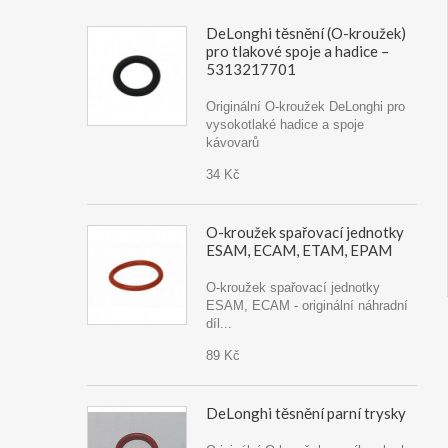
DeLonghi těsnění (O-kroužek)
pro tlakové spoje a hadice –
5313217701
Originální O-kroužek DeLonghi pro
vysokotlaké hadice a spoje
kávovarů
34 Kč
O-kroužek spařovací jednotky
ESAM, ECAM, ETAM, EPAM
O-kroužek spařovací jednotky
ESAM, ECAM - originální náhradní
díl...
89 Kč
DeLonghi těsnění parní trysky