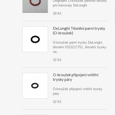
Originální O-kroužek parního okruhu
pro kávovary DeLonghi
29 Kč
DeLonghi Těsnění parní trysky
(O-kroužek)
O-kroužek parní trysky DeLonghi,
těsnění 5313217751, těsnění trysky
na...
32 Kč
O-kroužek připojení vnitřní
trysky páry
O-kroužek připojení vnitřní trysky
páry
32 Kč