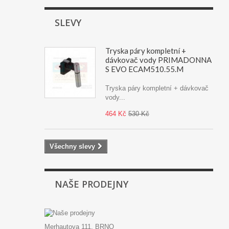
SLEVY
Tryska páry kompletní +
dávkovač vody PRIMADONNA
S EVO ECAM510.55.M
Tryska páry kompletní + dávkovač
vody...
464 Kč
530 Kč
Všechny slevy
NAŠE PRODEJNY
Merhautova 111, BRNO