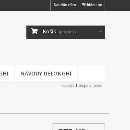
Napište nám
Přihlásit se
Košík
(prázdný)
GHI
NÁVODY DELONGHI
kontakt
mapa stránek