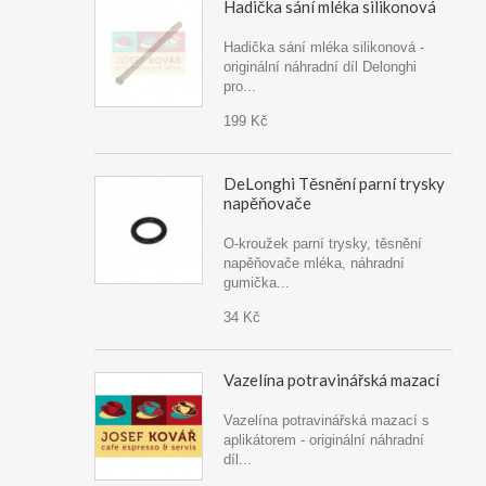
Hadička sání mléka silikonová
Hadička sání mléka silikonová -
originální náhradní díl Delonghi
pro...
199 Kč
DeLonghi Těsnění parní trysky
napěňovače
O-kroužek parní trysky, těsnění
napěňovače mléka, náhradní
gumička...
34 Kč
Vazelína potravinářská mazací
Vazelína potravinářská mazací s
aplikátorem - originální náhradní
díl...