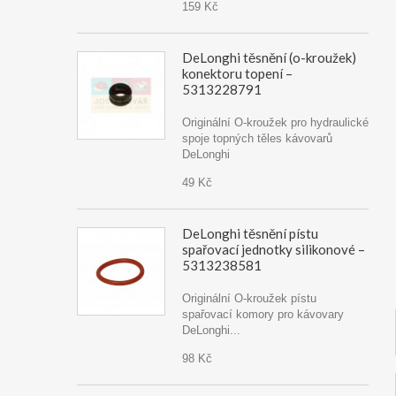
159 Kč
DeLonghi těsnění (o-kroužek)
konektoru topení –
5313228791
Originální O-kroužek pro hydraulické
spoje topných těles kávovarů
DeLonghi
49 Kč
DeLonghi těsnění pístu
spařovací jednotky silikonové –
5313238581
Originální O-kroužek pístu
spařovací komory pro kávovary
DeLonghi...
98 Kč