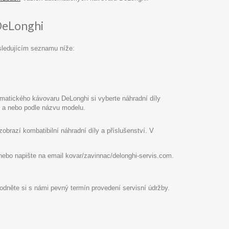
DeLonghi
sledujícím seznamu níže:
atického kávovaru DeLonghi si vyberte náhradní díly
pu a nebo podle názvu modelu.
razí kombatibilní náhradní díly a příslušenství. V
8 nebo napište na email kovar/zavinnac/delonghi-servis.com.
hodněte si s námi pevný termín provedení servisní údržby.