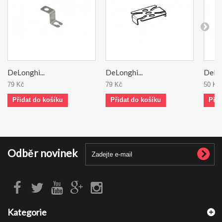
DeLonghi...
DeLonghi...
DeLon
79 Kč
79 Kč
50 Kč
Přidat do košíku
Přidat do košíku
Přid
Odběr novinek
Kategorie