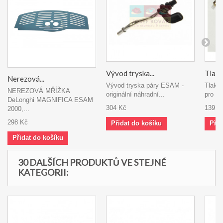
Vývod tryska...
Tlako
Nerezová...
Vývod tryska páry ESAM -
Tlako
NEREZOVÁ MŘÍŽKA
originální náhradní...
pro zá
DeLonghi MAGNIFICA ESAM
304 Kč
139 K
2000,...
298 Kč
Přidat do košíku
Přid
Přidat do košíku
30 DALŠÍCH PRODUKTŮ VE STEJNÉ
KATEGORII: