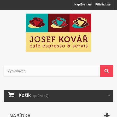
Napište nám
Přihlásit se
Košík
(prázdný)
NABÍDKA