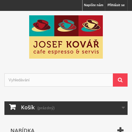
Napište nám
Přihlásit se
Košík
(prázdný)
NABÍDKA