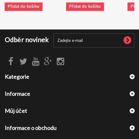
Přidat do košíku
Přidat do košíku
Přid
Odběr novinek
Kategorie
Informace
Můj účet
Informace o obchodu