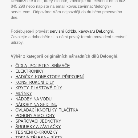
Nenaleznete-li díl, který hledáte, zavolejte na telefonní číslo 608
845 298 nebo napište na email kovar/zavinnac/delonghi-
servis.com. Odpovíme Vám nejpozději do druhého pracovního
dne.
Potřebujete-li provést
servisní údržbu kávovaru DeLonghi
,
Zavolejte a dohodněte si s námi pevný termín provedení servisní
údržby.
Výběr z kategorií originálních náhradních dílů Delonghi.
ČIDLA, POJISTKY, SNÍMAČE
ELEKTRONIKY
HADIČKY, KONEKTORY, PŘIPOJENÍ
KONSTRUKČNÍ DÍLY
KRYTY, PLASTOVÉ DÍLY
MLÝNKY
NÁDOBY NA VODU
NÁDOBY NA SEDLINU
OVLÁDACÍ KNOFLÍKY, TLAČÍTKA
POHONY A MOTORY
SPAŘOVACÍ JEDNOTKY
ŠROUBKY A ZÁVLAČKY
TĚSNĚNÍ O-KROUŽKY
TOPNÁ TĚLESA a PÍSTY