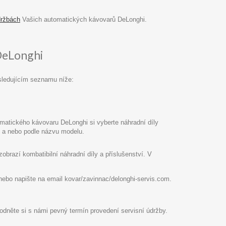
držbách
Vašich automatických kávovarů DeLonghi.
DeLonghi
sledujícím seznamu níže:
atického kávovaru DeLonghi si vyberte náhradní díly
pu a nebo podle názvu modelu.
razí kombatibilní náhradní díly a příslušenství. V
8 nebo napište na email kovar/zavinnac/delonghi-servis.com.
hodněte si s námi pevný termín provedení servisní údržby.