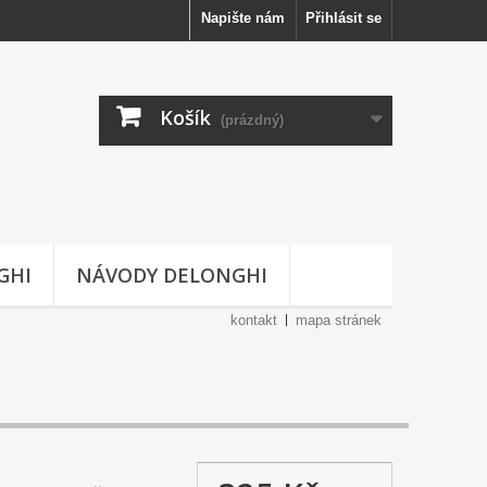
Napište nám
Přihlásit se
Košík
(prázdný)
GHI
NÁVODY DELONGHI
kontakt
mapa stránek