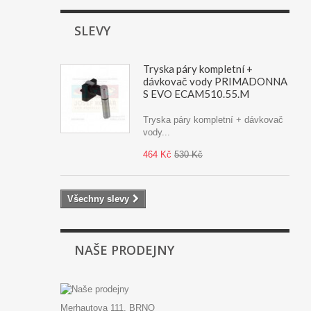
SLEVY
Tryska páry kompletní +
dávkovač vody PRIMADONNA
S EVO ECAM510.55.M
Tryska páry kompletní + dávkovač
vody...
464 Kč
530 Kč
Všechny slevy
NAŠE PRODEJNY
Merhautova 111, BRNO