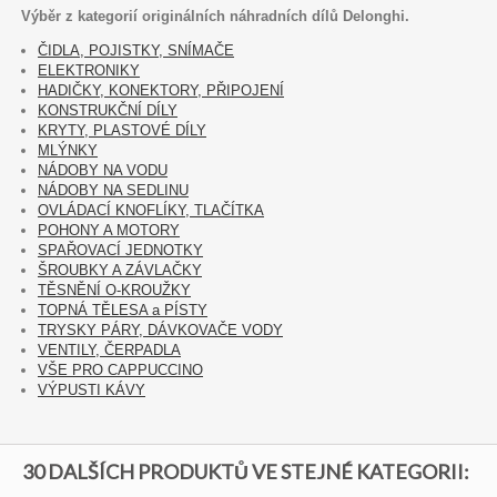
Výběr z kategorií originálních náhradních dílů Delonghi.
ČIDLA, POJISTKY, SNÍMAČE
ELEKTRONIKY
HADIČKY, KONEKTORY, PŘIPOJENÍ
KONSTRUKČNÍ DÍLY
KRYTY, PLASTOVÉ DÍLY
MLÝNKY
NÁDOBY NA VODU
NÁDOBY NA SEDLINU
OVLÁDACÍ KNOFLÍKY, TLAČÍTKA
POHONY A MOTORY
SPAŘOVACÍ JEDNOTKY
ŠROUBKY A ZÁVLAČKY
TĚSNĚNÍ O-KROUŽKY
TOPNÁ TĚLESA a PÍSTY
TRYSKY PÁRY, DÁVKOVAČE VODY
VENTILY, ČERPADLA
VŠE PRO CAPPUCCINO
VÝPUSTI KÁVY
30 DALŠÍCH PRODUKTŮ VE STEJNÉ KATEGORII: