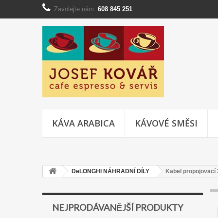
Zavolejte nám:
608 845 251
KÁVA ARABICA
KÁVOVÉ SMĚSI
DeLONGHI NÁHRADNÍ DÍLY
Kabel propojovací 
NEJPRODÁVANĚJŠÍ PRODUKTY