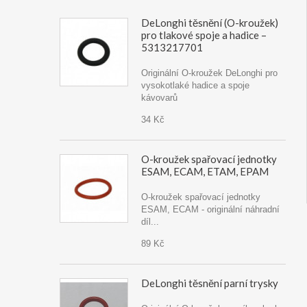
DeLonghi těsnění (O-kroužek)
pro tlakové spoje a hadice –
5313217701
Originální O-kroužek DeLonghi pro
vysokotlaké hadice a spoje
kávovarů
34 Kč
O-kroužek spařovací jednotky
ESAM, ECAM, ETAM, EPAM
O-kroužek spařovací jednotky
ESAM, ECAM - originální náhradní
díl...
89 Kč
DeLonghi těsnění parní trysky