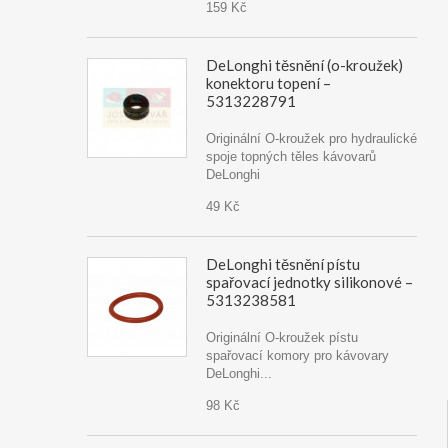
159 Kč
DeLonghi těsnění (o-kroužek)
konektoru topení –
5313228791
Originální O-kroužek pro hydraulické
spoje topných těles kávovarů
DeLonghi
49 Kč
DeLonghi těsnění pístu
spařovací jednotky silikonové –
5313238581
Originální O-kroužek pístu
spařovací komory pro kávovary
DeLonghi...
98 Kč