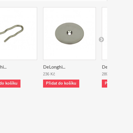
i...
DeLonghi...
DeLonghi...
236 Kč
289 Kč
 do košíku
Přidat do košíku
Přidat do koší