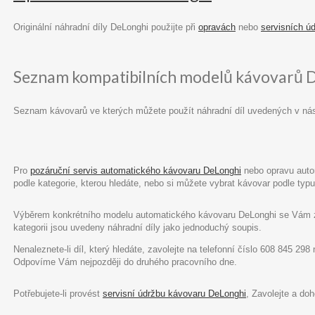
Originální náhradní díly DeLonghi použijte při
opravách
nebo
servisních ú
Seznam kompatibilních modelů kávovarů 
Seznam kávovarů ve kterých můžete použít náhradní díl uvedených v ná
Pro
pozáruční servis automatického kávovaru DeLonghi
nebo opravu autom
podle kategorie, kterou hledáte, nebo si můžete vybrat kávovar podle ty
Výběrem konkrétního modelu automatického kávovaru DeLonghi se Vám zob
kategorii jsou uvedeny náhradní díly jako jednoduchý soupis.
Nenaleznete-li díl, který hledáte, zavolejte na telefonní číslo 608 845 29
Odpovíme Vám nejpozději do druhého pracovního dne.
Potřebujete-li provést
servisní údržbu kávovaru DeLonghi
, Zavolejte a do