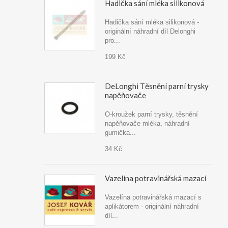
Hadička sání mléka silikonová
Hadička sání mléka silikonová -
originální náhradní díl Delonghi
pro...
199 Kč
DeLonghi Těsnění parní trysky
napěňovače
O-kroužek parní trysky, těsnění
napěňovače mléka, náhradní
gumička...
34 Kč
Vazelína potravinářská mazací
Vazelína potravinářská mazací s
aplikátorem - originální náhradní
díl...