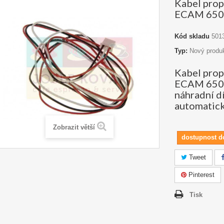
Kabel propo
ECAM 650
Kód skladu
501
Typ:
Nový produ
Kabel propo
ECAM 650.8
náhradní d
automatick
Zobrazit větší
dostupnost d
Tweet
Pinterest
Tisk