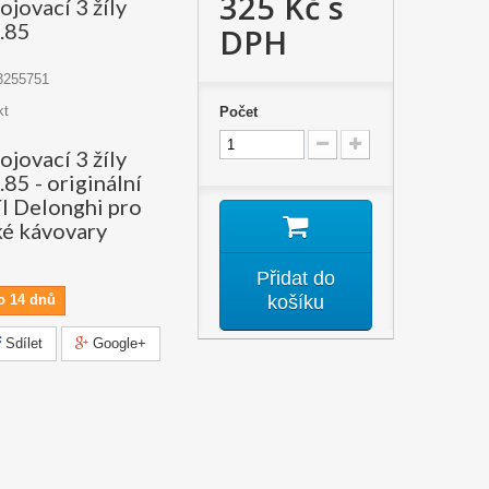
325 Kč
s
jovací 3 žíly
.85
DPH
3255751
kt
Počet
jovací 3 žíly
5 - originální
íl Delonghi pro
é kávovary
Přidat do
o 14 dnů
košíku
Sdílet
Google+