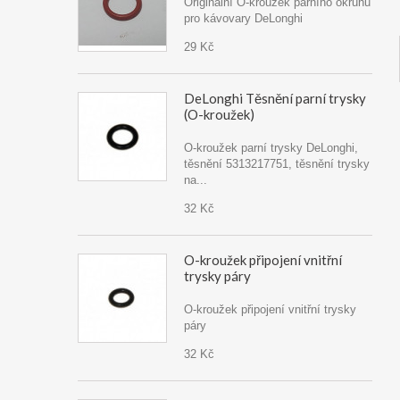
Originální O-kroužek parního okruhu
pro kávovary DeLonghi
29 Kč
DeLonghi Těsnění parní trysky
(O-kroužek)
O-kroužek parní trysky DeLonghi,
těsnění 5313217751, těsnění trysky
na...
32 Kč
O-kroužek připojení vnitřní
trysky páry
O-kroužek připojení vnitřní trysky
páry
32 Kč