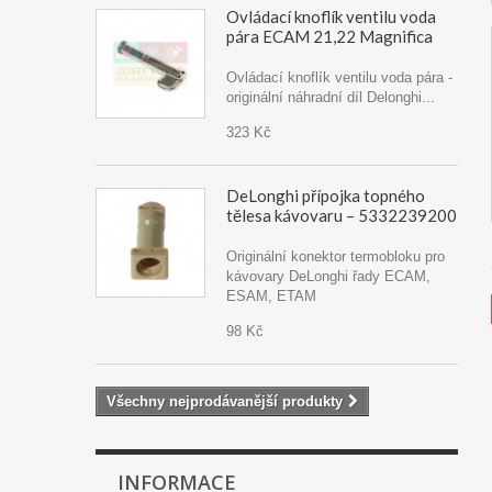
Ovládací knoflík ventilu voda
pára ECAM 21,22 Magnifica
Ovládací knoflík ventilu voda pára -
originální náhradní díl Delonghi...
323 Kč
DeLonghi přípojka topného
tělesa kávovaru – 5332239200
Originální konektor termobloku pro
kávovary DeLonghi řady ECAM,
ESAM, ETAM
98 Kč
Všechny nejprodávanější produkty
INFORMACE