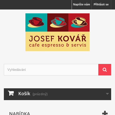
Napište nám
Přihlásit se
Košík
(prázdný)
NABÍDKA