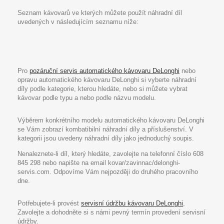
Seznam kávovarů ve kterých můžete použít náhradní díl
uvedených v následujícím seznamu níže:
Pro
pozáruční servis automatického kávovaru DeLonghi
nebo
opravu automatického kávovaru DeLonghi si vyberte náhradní
díly podle kategorie, kterou hledáte, nebo si můžete vybrat
kávovar podle typu a nebo podle názvu modelu.
Výběrem konkrétního modelu automatického kávovaru DeLonghi
se Vám zobrazí kombatibilní náhradní díly a příslušenství. V
kategorii jsou uvedeny náhradní díly jako jednoduchý soupis.
Nenaleznete-li díl, který hledáte, zavolejte na telefonní číslo 608
845 298 nebo napište na email kovar/zavinnac/delonghi-
servis.com. Odpovíme Vám nejpozději do druhého pracovního
dne.
Potřebujete-li provést
servisní údržbu kávovaru DeLonghi
,
Zavolejte a dohodněte si s námi pevný termín provedení servisní
údržby.