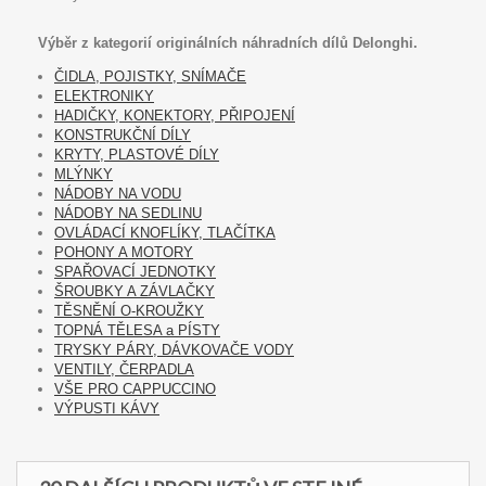
Výběr z kategorií originálních náhradních dílů Delonghi.
ČIDLA, POJISTKY, SNÍMAČE
ELEKTRONIKY
HADIČKY, KONEKTORY, PŘIPOJENÍ
KONSTRUKČNÍ DÍLY
KRYTY, PLASTOVÉ DÍLY
MLÝNKY
NÁDOBY NA VODU
NÁDOBY NA SEDLINU
OVLÁDACÍ KNOFLÍKY, TLAČÍTKA
POHONY A MOTORY
SPAŘOVACÍ JEDNOTKY
ŠROUBKY A ZÁVLAČKY
TĚSNĚNÍ O-KROUŽKY
TOPNÁ TĚLESA a PÍSTY
TRYSKY PÁRY, DÁVKOVAČE VODY
VENTILY, ČERPADLA
VŠE PRO CAPPUCCINO
VÝPUSTI KÁVY