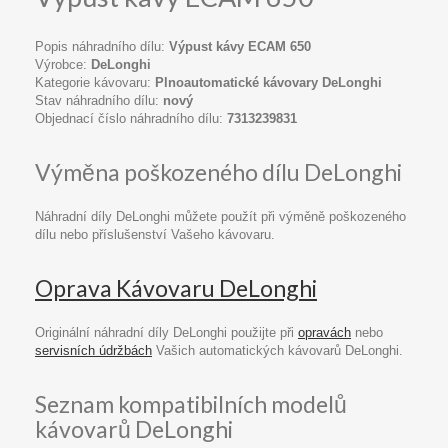
Popis náhradního dílu:
Výpust kávy ECAM 650
Výrobce:
DeLonghi
Kategorie kávovaru:
Plnoautomatické kávovary DeLonghi
Stav náhradního dílu:
nový
Objednací číslo náhradního dílu:
7313239831
Výměna poškozeného dílu DeLonghi
Náhradní díly DeLonghi můžete použít při výměně poškozeného
dílu nebo příslušenství Vašeho kávovaru.
Oprava Kávovaru DeLonghi
Originální náhradní díly DeLonghi použijte při
opravách
nebo
servisních údržbách
Vašich automatických kávovarů DeLonghi.
Seznam kompatibilních modelů
kávovarů DeLonghi