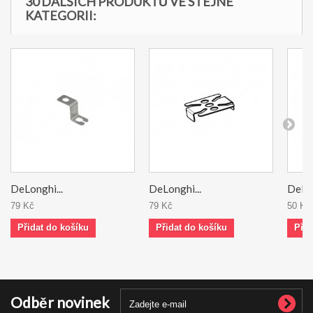
30 DALŠÍCH PRODUKTŮ VE STEJNÉ
KATEGORII:
DeLonghi...
DeLonghi...
DeLon
79 Kč
79 Kč
50 Kč
Přidat do košíku
Přidat do košíku
Přid
Odběr novinek