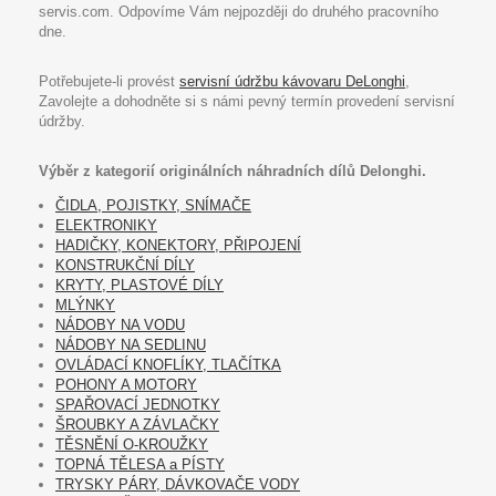
servis.com. Odpovíme Vám nejpozději do druhého pracovního
dne.
Potřebujete-li provést
servisní údržbu kávovaru DeLonghi
,
Zavolejte a dohodněte si s námi pevný termín provedení servisní
údržby.
Výběr z kategorií originálních náhradních dílů Delonghi.
ČIDLA, POJISTKY, SNÍMAČE
ELEKTRONIKY
HADIČKY, KONEKTORY, PŘIPOJENÍ
KONSTRUKČNÍ DÍLY
KRYTY, PLASTOVÉ DÍLY
MLÝNKY
NÁDOBY NA VODU
NÁDOBY NA SEDLINU
OVLÁDACÍ KNOFLÍKY, TLAČÍTKA
POHONY A MOTORY
SPAŘOVACÍ JEDNOTKY
ŠROUBKY A ZÁVLAČKY
TĚSNĚNÍ O-KROUŽKY
TOPNÁ TĚLESA a PÍSTY
TRYSKY PÁRY, DÁVKOVAČE VODY