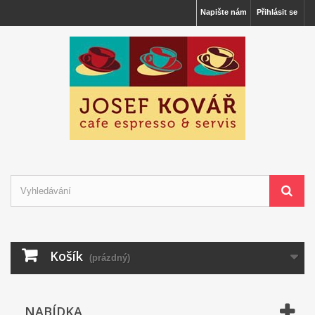
Napište nám
Přihlásit se
Košík
(prázdný)
NABÍDKA