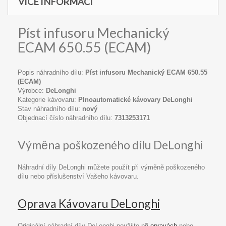
VÍCE INFORMACÍ
Píst infusoru Mechanický
ECAM 650.55 (ECAM)
Popis náhradního dílu:
Píst infusoru Mechanický ECAM 650.55
(ECAM)
Výrobce:
DeLonghi
Kategorie kávovaru:
Plnoautomatické kávovary DeLonghi
Stav náhradního dílu:
nový
Objednací číslo náhradního dílu:
7313253171
Výměna poškozeného dílu DeLonghi
Náhradní díly DeLonghi můžete použít při výměně poškozeného
dílu nebo příslušenství Vašeho kávovaru.
Oprava Kávovaru DeLonghi
Originální náhradní díly DeLonghi použijte při
opravách
nebo