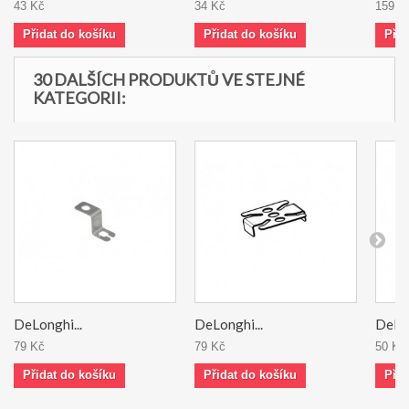
43 Kč
34 Kč
159 K
Přidat do košíku
Přidat do košíku
Přid
30 DALŠÍCH PRODUKTŮ VE STEJNÉ
KATEGORII:
DeLonghi...
DeLonghi...
DeLon
79 Kč
79 Kč
50 Kč
Přidat do košíku
Přidat do košíku
Přid