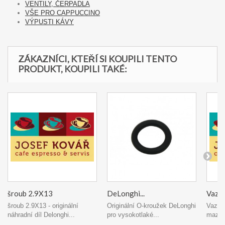
VENTILY, ČERPADLA
VŠE PRO CAPPUCCINO
VÝPUSTI KÁVY
ZÁKAZNÍCI, KTEŘÍ SI KOUPILI TENTO
PRODUKT, KOUPILI TAKÉ:
šroub 2.9X13
DeLonghi...
Vazelí
šroub 2.9X13 - originální
Originální O-kroužek DeLonghi
Vazelí
náhradní díl Delonghi...
pro vysokotlaké...
mazací