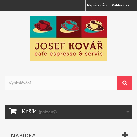
Napište nám
Přihlásit se
Košík
(prázdný)
NABÍDKA