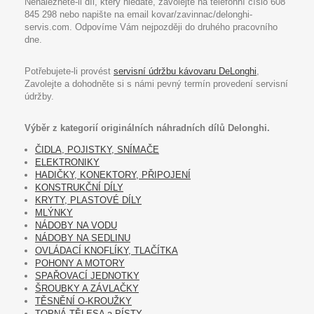
Nenaleznete-li díl, který hledáte, zavolejte na telefonní číslo 608
845 298 nebo napište na email kovar/zavinnac/delonghi-
servis.com. Odpovíme Vám nejpozději do druhého pracovního
dne.
Potřebujete-li provést
servisní údržbu kávovaru DeLonghi
,
Zavolejte a dohodněte si s námi pevný termín provedení servisní
údržby.
Výběr z kategorií originálních náhradních dílů Delonghi.
ČIDLA, POJISTKY, SNÍMAČE
ELEKTRONIKY
HADIČKY, KONEKTORY, PŘIPOJENÍ
KONSTRUKČNÍ DÍLY
KRYTY, PLASTOVÉ DÍLY
MLÝNKY
NÁDOBY NA VODU
NÁDOBY NA SEDLINU
OVLÁDACÍ KNOFLÍKY, TLAČÍTKA
POHONY A MOTORY
SPAŘOVACÍ JEDNOTKY
ŠROUBKY A ZÁVLAČKY
TĚSNĚNÍ O-KROUŽKY
TOPNÁ TĚLESA a PÍSTY