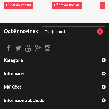
Přidat do košíku
Přidat do košíku
Přid
Odběr novinek
Kategorie
Informace
Můj účet
Informace o obchodu