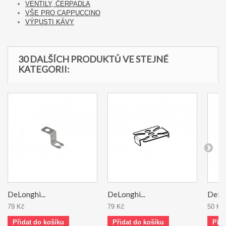
VENTILY, ČERPADLA
VŠE PRO CAPPUCCINO
VÝPUSTI KÁVY
30 DALŠÍCH PRODUKTŮ VE STEJNÉ
KATEGORII:
DeLonghi...
DeLonghi...
DeLon
79 Kč
79 Kč
50 Kč
Přidat do košíku
Přidat do košíku
Přid