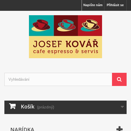
Napište nám
Přihlásit se
Košík
(prázdný)
NABÍDKA