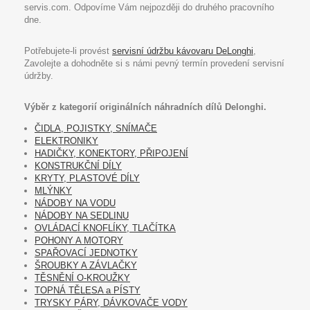
servis.com. Odpovíme Vám nejpozději do druhého pracovního
dne.
Potřebujete-li provést
servisní údržbu kávovaru DeLonghi
,
Zavolejte a dohodněte si s námi pevný termín provedení servisní
údržby.
Výběr z kategorií originálních náhradních dílů Delonghi.
ČIDLA, POJISTKY, SNÍMAČE
ELEKTRONIKY
HADIČKY, KONEKTORY, PŘIPOJENÍ
KONSTRUKČNÍ DÍLY
KRYTY, PLASTOVÉ DÍLY
MLÝNKY
NÁDOBY NA VODU
NÁDOBY NA SEDLINU
OVLÁDACÍ KNOFLÍKY, TLAČÍTKA
POHONY A MOTORY
SPAŘOVACÍ JEDNOTKY
ŠROUBKY A ZÁVLAČKY
TĚSNĚNÍ O-KROUŽKY
TOPNÁ TĚLESA a PÍSTY
TRYSKY PÁRY, DÁVKOVAČE VODY