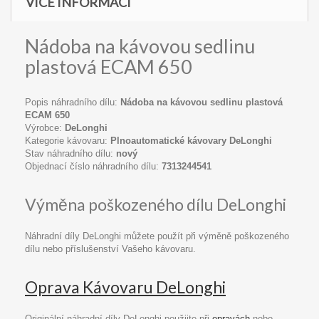
VÍCE INFORMACÍ
Nádoba na kávovou sedlinu
plastová ECAM 650
Popis náhradního dílu:
Nádoba na kávovou sedlinu plastová
ECAM 650
Výrobce:
DeLonghi
Kategorie kávovaru:
Plnoautomatické kávovary DeLonghi
Stav náhradního dílu:
nový
Objednací číslo náhradního dílu:
7313244541
Výměna poškozeného dílu DeLonghi
Náhradní díly DeLonghi můžete použít při výměně poškozeného
dílu nebo příslušenství Vašeho kávovaru.
Oprava Kávovaru DeLonghi
Originální náhradní díly DeLonghi použijte při
opravách
nebo