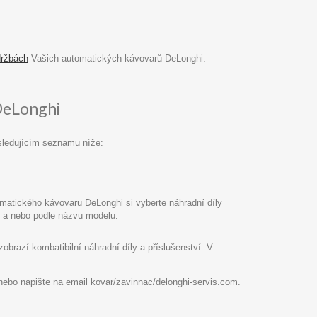
držbách
Vašich automatických kávovarů DeLonghi.
DeLonghi
sledujícím seznamu níže:
atického kávovaru DeLonghi si vyberte náhradní díly
pu a nebo podle názvu modelu.
razí kombatibilní náhradní díly a příslušenství. V
8 nebo napište na email kovar/zavinnac/delonghi-servis.com.