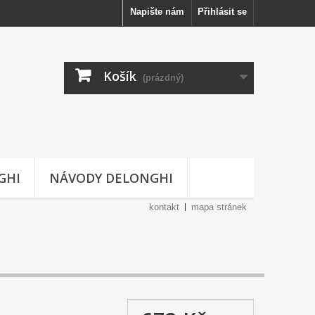
Napište nám
Přihlásit se
Košík
(prázdný)
GHI
NÁVODY DELONGHI
kontakt
mapa stránek