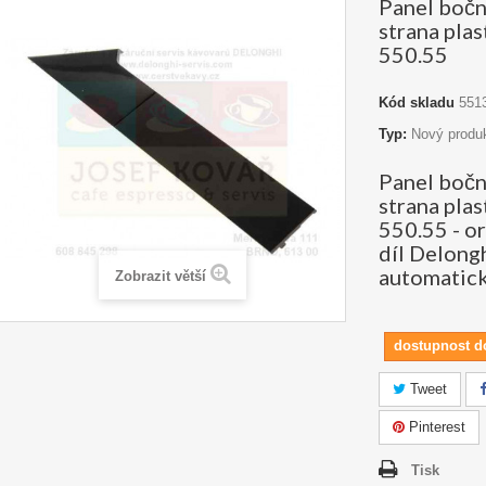
Panel boční
strana pl
550.55
Kód skladu
551
Typ:
Nový produ
Panel boční
strana pl
550.55 - or
díl Delong
automatick
Zobrazit větší
dostupnost d
Tweet
Pinterest
Tisk