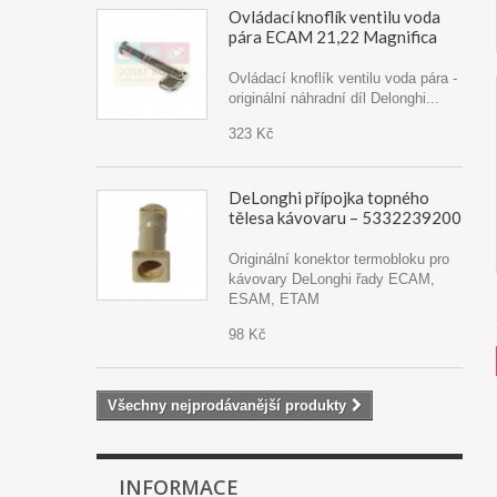
Ovládací knoflík ventilu voda
pára ECAM 21,22 Magnifica
Ovládací knoflík ventilu voda pára -
originální náhradní díl Delonghi...
323 Kč
DeLonghi přípojka topného
tělesa kávovaru – 5332239200
Originální konektor termobloku pro
kávovary DeLonghi řady ECAM,
ESAM, ETAM
98 Kč
Všechny nejprodávanější produkty
INFORMACE