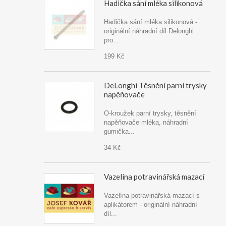
Hadička sání mléka silikonová
Hadička sání mléka silikonová -
originální náhradní díl Delonghi
pro...
199 Kč
DeLonghi Těsnění parní trysky
napěňovače
O-kroužek parní trysky, těsnění
napěňovače mléka, náhradní
gumička...
34 Kč
Vazelína potravinářská mazací
Vazelína potravinářská mazací s
aplikátorem - originální náhradní
díl...