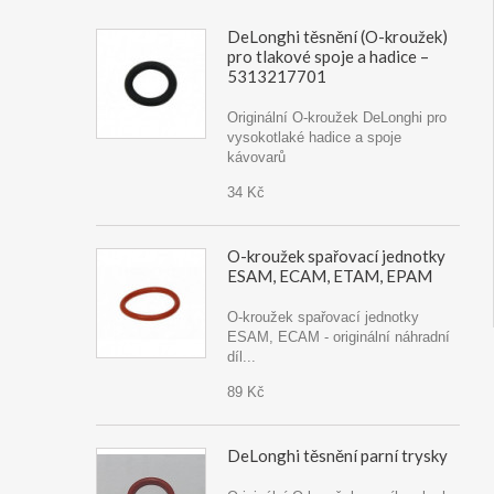
DeLonghi těsnění (O-kroužek)
pro tlakové spoje a hadice –
5313217701
Originální O-kroužek DeLonghi pro
vysokotlaké hadice a spoje
kávovarů
34 Kč
O-kroužek spařovací jednotky
ESAM, ECAM, ETAM, EPAM
O-kroužek spařovací jednotky
ESAM, ECAM - originální náhradní
díl...
89 Kč
DeLonghi těsnění parní trysky