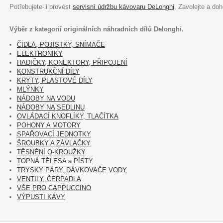
Potřebujete-li provést
servisní údržbu kávovaru DeLonghi
, Zavolejte a do
Výběr z kategorií originálních náhradních dílů Delonghi.
ČIDLA, POJISTKY, SNÍMAČE
ELEKTRONIKY
HADIČKY, KONEKTORY, PŘIPOJENÍ
KONSTRUKČNÍ DÍLY
KRYTY, PLASTOVÉ DÍLY
MLÝNKY
NÁDOBY NA VODU
NÁDOBY NA SEDLINU
OVLÁDACÍ KNOFLÍKY, TLAČÍTKA
POHONY A MOTORY
SPAŘOVACÍ JEDNOTKY
ŠROUBKY A ZÁVLAČKY
TĚSNĚNÍ O-KROUŽKY
TOPNÁ TĚLESA a PÍSTY
TRYSKY PÁRY, DÁVKOVAČE VODY
VENTILY, ČERPADLA
VŠE PRO CAPPUCCINO
VÝPUSTI KÁVY