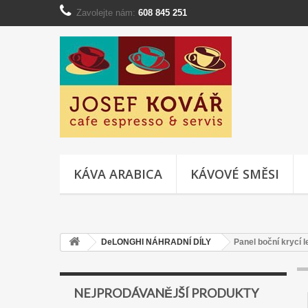
Zavolejte nám:
608 845 251
KÁVA ARABICA
KÁVOVÉ SMĚSI
DeLONGHI NÁHRADNÍ DÍLY
Panel boční krycí 
NEJPRODÁVANĚJŠÍ PRODUKTY