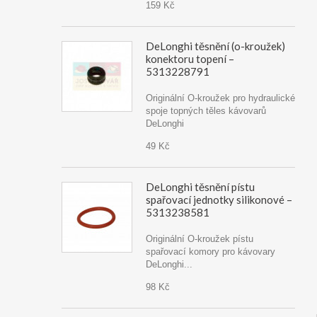
159 Kč
DeLonghi těsnění (o-kroužek)
konektoru topení –
5313228791
Originální O-kroužek pro hydraulické
spoje topných těles kávovarů
DeLonghi
49 Kč
DeLonghi těsnění pístu
spařovací jednotky silikonové –
5313238581
Originální O-kroužek pístu
spařovací komory pro kávovary
DeLonghi...
98 Kč