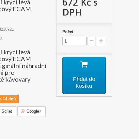
672 Kč
s
 krycí levá
astový ECAM
DPH
3230721
Počet
kt
 krycí levá
astový ECAM
iginální náhradní
hi pro
é kávovary
Přidat do
košíku
o 14 dnů
Sdílet
Google+