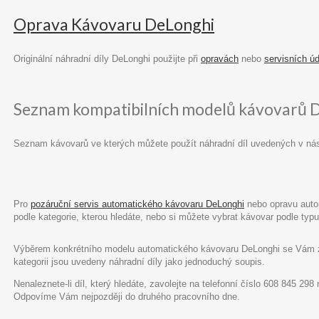
Oprava Kávovaru DeLonghi
Originální náhradní díly DeLonghi použijte při
opravách
nebo
servisních ú
Seznam kompatibilních modelů kávovarů 
Seznam kávovarů ve kterých můžete použít náhradní díl uvedených v ná
Pro
pozáruční servis automatického kávovaru DeLonghi
nebo opravu autom
podle kategorie, kterou hledáte, nebo si můžete vybrat kávovar podle ty
Výběrem konkrétního modelu automatického kávovaru DeLonghi se Vám zob
kategorii jsou uvedeny náhradní díly jako jednoduchý soupis.
Nenaleznete-li díl, který hledáte, zavolejte na telefonní číslo 608 845 29
Odpovíme Vám nejpozději do druhého pracovního dne.