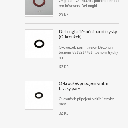
Originální O-kroužek parního okruhu
pro kávovary DeLonghi
29 Kč
DeLonghi Těsnění parní trysky
(O-kroužek)
O-kroužek parní trysky DeLonghi,
těsnění 5313217751, těsnění trysky
na...
32 Kč
O-kroužek připojení vnitřní
trysky páry
O-kroužek připojení vnitřní trysky
páry
32 Kč