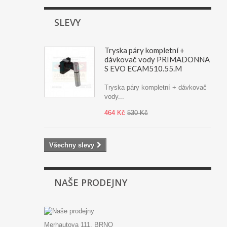
SLEVY
Tryska páry kompletní +
dávkovač vody PRIMADONNA
S EVO ECAM510.55.M
Tryska páry kompletní + dávkovač
vody...
464 Kč
530 Kč
Všechny slevy
NAŠE PRODEJNY
Merhautova 111, BRNO