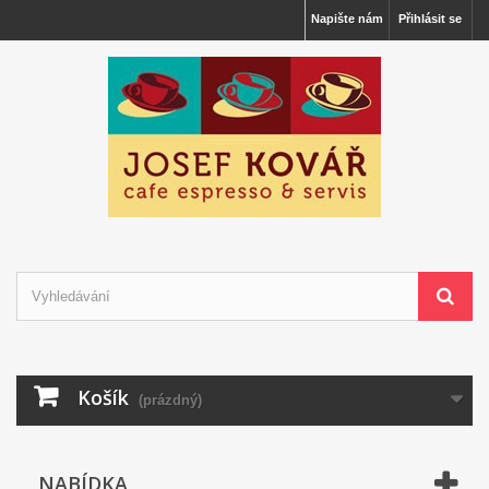
Napište nám
Přihlásit se
Košík
(prázdný)
NABÍDKA