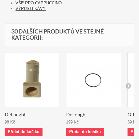
VŠE PRO CAPPUCCINO
VÝPUSTI KÁVY
30 DALŠÍCH PRODUKTŮ VE STEJNÉ
KATEGORII:
DeLonghi...
DeLonghi...
O-kro
98 Kč
199 Kč
89 Kč
Přidat do košíku
Přidat do košíku
Přid