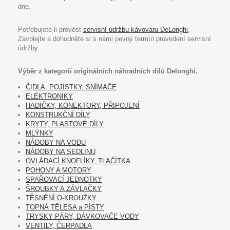
dne.
Potřebujete-li provést
servisní údržbu kávovaru DeLonghi
,
Zavolejte a dohodněte si s námi pevný termín provedení servisní
údržby.
Výběr z kategorií originálních náhradních dílů Delonghi.
ČIDLA, POJISTKY, SNÍMAČE
ELEKTRONIKY
HADIČKY, KONEKTORY, PŘIPOJENÍ
KONSTRUKČNÍ DÍLY
KRYTY, PLASTOVÉ DÍLY
MLÝNKY
NÁDOBY NA VODU
NÁDOBY NA SEDLINU
OVLÁDACÍ KNOFLÍKY, TLAČÍTKA
POHONY A MOTORY
SPAŘOVACÍ JEDNOTKY
ŠROUBKY A ZÁVLAČKY
TĚSNĚNÍ O-KROUŽKY
TOPNÁ TĚLESA a PÍSTY
TRYSKY PÁRY, DÁVKOVAČE VODY
VENTILY, ČERPADLA