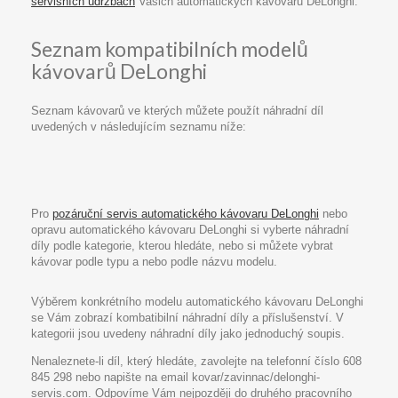
servisních údržbách
Vašich automatických kávovarů DeLonghi.
Seznam kompatibilních modelů
kávovarů DeLonghi
Seznam kávovarů ve kterých můžete použít náhradní díl
uvedených v následujícím seznamu níže:
Pro
pozáruční servis automatického kávovaru DeLonghi
nebo
opravu automatického kávovaru DeLonghi si vyberte náhradní
díly podle kategorie, kterou hledáte, nebo si můžete vybrat
kávovar podle typu a nebo podle názvu modelu.
Výběrem konkrétního modelu automatického kávovaru DeLonghi
se Vám zobrazí kombatibilní náhradní díly a příslušenství. V
kategorii jsou uvedeny náhradní díly jako jednoduchý soupis.
Nenaleznete-li díl, který hledáte, zavolejte na telefonní číslo 608
845 298 nebo napište na email kovar/zavinnac/delonghi-
servis.com. Odpovíme Vám nejpozději do druhého pracovního