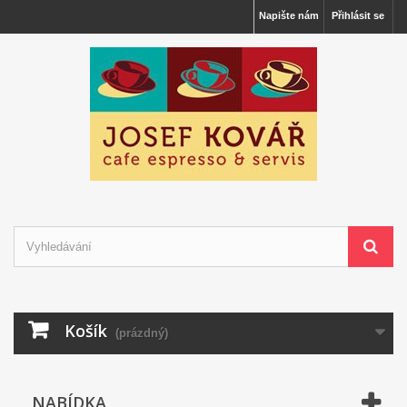
Napište nám
Přihlásit se
Košík
(prázdný)
NABÍDKA