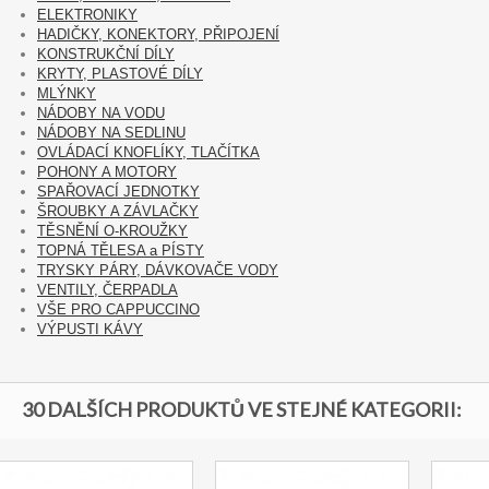
ELEKTRONIKY
HADIČKY, KONEKTORY, PŘIPOJENÍ
KONSTRUKČNÍ DÍLY
KRYTY, PLASTOVÉ DÍLY
MLÝNKY
NÁDOBY NA VODU
NÁDOBY NA SEDLINU
OVLÁDACÍ KNOFLÍKY, TLAČÍTKA
POHONY A MOTORY
SPAŘOVACÍ JEDNOTKY
ŠROUBKY A ZÁVLAČKY
TĚSNĚNÍ O-KROUŽKY
TOPNÁ TĚLESA a PÍSTY
TRYSKY PÁRY, DÁVKOVAČE VODY
VENTILY, ČERPADLA
VŠE PRO CAPPUCCINO
VÝPUSTI KÁVY
30 DALŠÍCH PRODUKTŮ VE STEJNÉ KATEGORII: