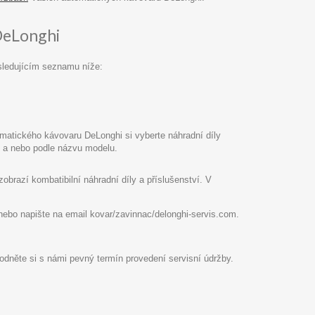
DeLonghi
sledujícím seznamu níže:
atického kávovaru DeLonghi si vyberte náhradní díly
pu a nebo podle názvu modelu.
razí kombatibilní náhradní díly a příslušenství. V
8 nebo napište na email kovar/zavinnac/delonghi-servis.com.
hodněte si s námi pevný termín provedení servisní údržby.