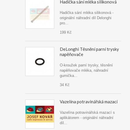
Hadička sání mléka silikonová
Hadička sání mléka silikonová -
originální náhradní díl Delonghi
pro...
199 Kč
DeLonghi Těsnění parní trysky
napěňovače
O-kroužek parní trysky, těsnění
napěňovače mléka, náhradní
gumička...
34 Kč
Vazelína potravinářská mazací
Vazelína potravinářská mazací s
aplikátorem - originální náhradní
díl...