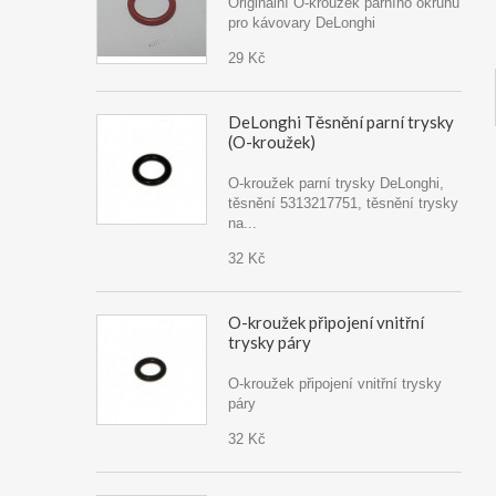
Originální O-kroužek parního okruhu
pro kávovary DeLonghi
29 Kč
DeLonghi Těsnění parní trysky
(O-kroužek)
O-kroužek parní trysky DeLonghi,
těsnění 5313217751, těsnění trysky
na...
32 Kč
O-kroužek připojení vnitřní
trysky páry
O-kroužek připojení vnitřní trysky
páry
32 Kč