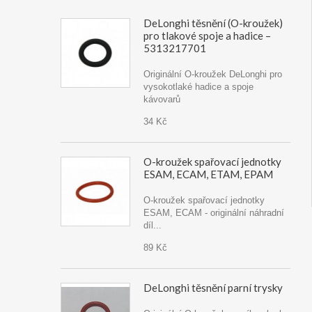
DeLonghi těsnění (O-kroužek)
pro tlakové spoje a hadice –
5313217701
Originální O-kroužek DeLonghi pro
vysokotlaké hadice a spoje
kávovarů
34 Kč
O-kroužek spařovací jednotky
ESAM, ECAM, ETAM, EPAM
O-kroužek spařovací jednotky
ESAM, ECAM - originální náhradní
díl...
89 Kč
DeLonghi těsnění parní trysky