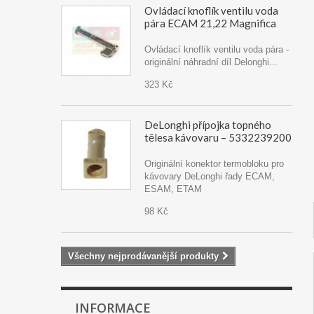
Ovládací knoflík ventilu voda
pára ECAM 21,22 Magnifica
Ovládací knoflík ventilu voda pára -
originální náhradní díl Delonghi...
323 Kč
DeLonghi přípojka topného
tělesa kávovaru – 5332239200
Originální konektor termobloku pro
kávovary DeLonghi řady ECAM,
ESAM, ETAM
98 Kč
Všechny nejprodávanější produkty
INFORMACE