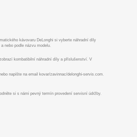
atického kávovaru DeLonghi si vyberte náhradní díly
pu a nebo podle názvu modelu.
razí kombatibilní náhradní díly a příslušenství. V
8 nebo napište na email kovar/zavinnac/delonghi-servis.com.
hodněte si s námi pevný termín provedení servisní údržby.