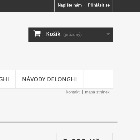
Napište nám
Přihlásit se
Košík
(prázdný)
GHI
NÁVODY DELONGHI
kontakt
mapa stránek