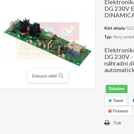
Elektronik
DG 230V 
DINAMIC
Kód skladu
521
Typ:
Nový produ
Elektronik
DG 230V - 
náhradní d
automatick
Zobrazit větší
Skladem
Tweet
Pinterest
Tisk