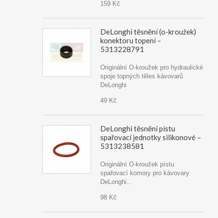
159 Kč
DeLonghi těsnění (o-kroužek)
konektoru topení –
5313228791
Originální O-kroužek pro hydraulické
spoje topných těles kávovarů
DeLonghi
49 Kč
DeLonghi těsnění pístu
spařovací jednotky silikonové –
5313238581
Originální O-kroužek pístu
spařovací komory pro kávovary
DeLonghi...
98 Kč