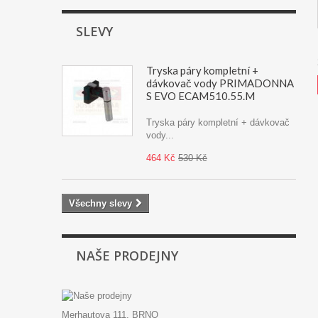
SLEVY
Tryska páry kompletní +
dávkovač vody PRIMADONNA
S EVO ECAM510.55.M
Tryska páry kompletní + dávkovač
vody...
464 Kč
530 Kč
Všechny slevy
NAŠE PRODEJNY
Merhautova 111, BRNO