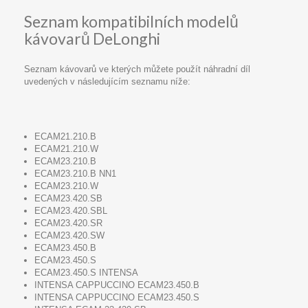
Seznam kompatibilních modelů
kávovarů DeLonghi
Seznam kávovarů ve kterých můžete použít náhradní díl
uvedených v následujícím seznamu níže:
ECAM21.210.B
ECAM21.210.W
ECAM23.210.B
ECAM23.210.B NN1
ECAM23.210.W
ECAM23.420.SB
ECAM23.420.SBL
ECAM23.420.SR
ECAM23.420.SW
ECAM23.450.B
ECAM23.450.S
ECAM23.450.S INTENSA
INTENSA CAPPUCCINO ECAM23.450.B
INTENSA CAPPUCCINO ECAM23.450.S