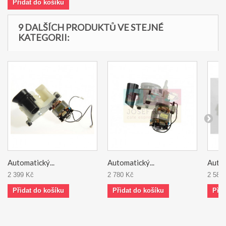
Přidat do košíku
9 DALŠÍCH PRODUKTŮ VE STEJNÉ
KATEGORII:
Automatický...
Automatický...
Autom
2 399 Kč
2 780 Kč
2 588
Přidat do košíku
Přidat do košíku
Přid