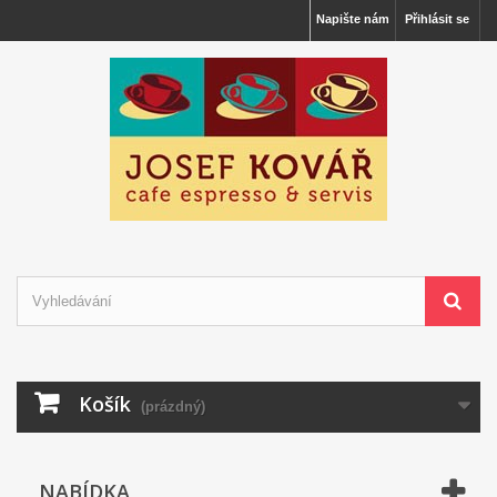
Napište nám
Přihlásit se
Košík
(prázdný)
NABÍDKA