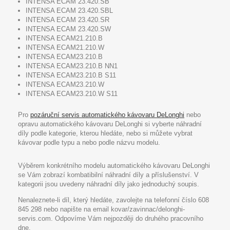
INTENSA ECAM 23.420.SB
INTENSA ECAM 23.420.SBL
INTENSA ECAM 23.420.SR
INTENSA ECAM 23.420.SW
INTENSA ECAM21.210.B
INTENSA ECAM21.210.W
INTENSA ECAM23.210.B
INTENSA ECAM23.210.B NN1
INTENSA ECAM23.210.B S11
INTENSA ECAM23.210.W
INTENSA ECAM23.210.W S11
Pro
pozáruční servis automatického kávovaru DeLonghi
nebo
opravu automatického kávovaru DeLonghi si vyberte náhradní
díly podle kategorie, kterou hledáte, nebo si můžete vybrat
kávovar podle typu a nebo podle názvu modelu.
Výběrem konkrétního modelu automatického kávovaru DeLonghi
se Vám zobrazí kombatibilní náhradní díly a příslušenství. V
kategorii jsou uvedeny náhradní díly jako jednoduchý soupis.
Nenaleznete-li díl, který hledáte, zavolejte na telefonní číslo 608
845 298 nebo napište na email kovar/zavinnac/delonghi-
servis.com. Odpovíme Vám nejpozději do druhého pracovního
dne.