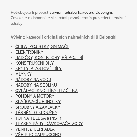
Potřebujete-li provést
servisní údržbu kávovaru DeLonghi
,
Zavolejte a dohodněte si s námi pevný termín provedení servisní
údržby.
Výběr z kategorií originálních náhradních dílů Delonghi.
ČIDLA, POJISTKY, SNÍMAČE
ELEKTRONIKY
HADIČKY, KONEKTORY, PŘIPOJENÍ
KONSTRUKČNÍ DÍLY
KRYTY, PLASTOVÉ DÍLY
MLÝNKY
NÁDOBY NA VODU
NÁDOBY NA SEDLINU
OVLÁDACÍ KNOFLÍKY, TLAČÍTKA
POHONY A MOTORY
SPAŘOVACÍ JEDNOTKY
ŠROUBKY A ZÁVLAČKY
TĚSNĚNÍ O-KROUŽKY
TOPNÁ TĚLESA a PÍSTY
TRYSKY PÁRY, DÁVKOVAČE VODY
VENTILY, ČERPADLA
VŠE PRO CAPPUCCINO