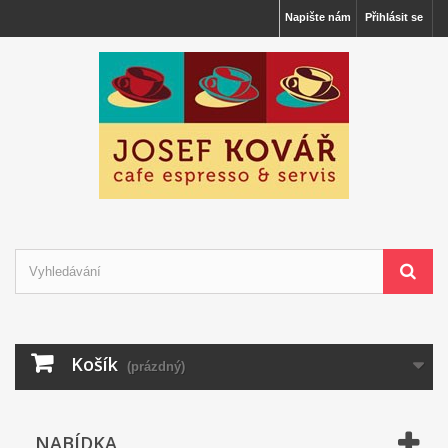
Napište nám
Přihlásit se
Košík
(prázdný)
NABÍDKA