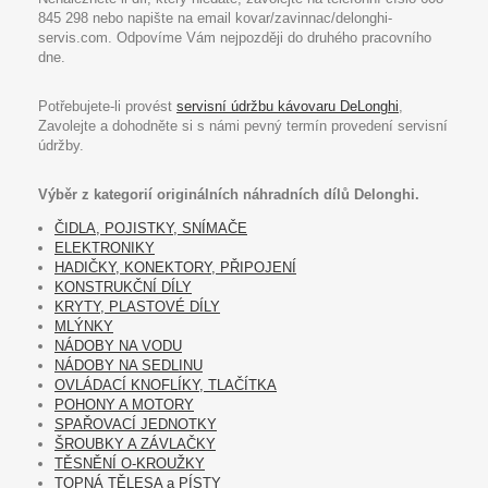
845 298 nebo napište na email kovar/zavinnac/delonghi-
servis.com. Odpovíme Vám nejpozději do druhého pracovního
dne.
Potřebujete-li provést
servisní údržbu kávovaru DeLonghi
,
Zavolejte a dohodněte si s námi pevný termín provedení servisní
údržby.
Výběr z kategorií originálních náhradních dílů Delonghi.
ČIDLA, POJISTKY, SNÍMAČE
ELEKTRONIKY
HADIČKY, KONEKTORY, PŘIPOJENÍ
KONSTRUKČNÍ DÍLY
KRYTY, PLASTOVÉ DÍLY
MLÝNKY
NÁDOBY NA VODU
NÁDOBY NA SEDLINU
OVLÁDACÍ KNOFLÍKY, TLAČÍTKA
POHONY A MOTORY
SPAŘOVACÍ JEDNOTKY
ŠROUBKY A ZÁVLAČKY
TĚSNĚNÍ O-KROUŽKY
TOPNÁ TĚLESA a PÍSTY