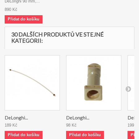
DeLonghi 90 mm,...
890 Kč
Přidat do košíku
30 DALŠÍCH PRODUKTŮ VE STEJNÉ
KATEGORII:
DeLonghi...
DeLonghi...
DeLon
189 Kč
98 Kč
199 K
Přidat do košíku
Přidat do košíku
Přid