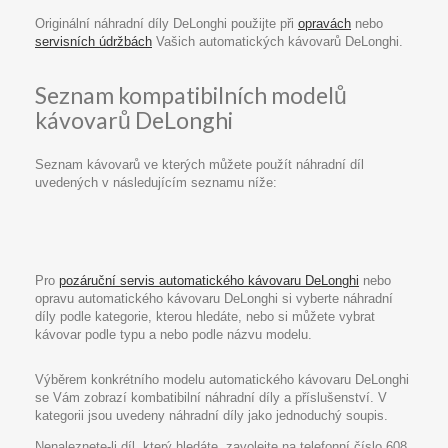
Originální náhradní díly DeLonghi použijte při
opravách
nebo
servisních údržbách
Vašich automatických kávovarů DeLonghi.
Seznam kompatibilních modelů
kávovarů DeLonghi
Seznam kávovarů ve kterých můžete použít náhradní díl
uvedených v následujícím seznamu níže:
Pro
pozáruční servis automatického kávovaru DeLonghi
nebo
opravu automatického kávovaru DeLonghi si vyberte náhradní
díly podle kategorie, kterou hledáte, nebo si můžete vybrat
kávovar podle typu a nebo podle názvu modelu.
Výběrem konkrétního modelu automatického kávovaru DeLonghi
se Vám zobrazí kombatibilní náhradní díly a příslušenství. V
kategorii jsou uvedeny náhradní díly jako jednoduchý soupis.
Nenaleznete-li díl, který hledáte, zavolejte na telefonní číslo 608