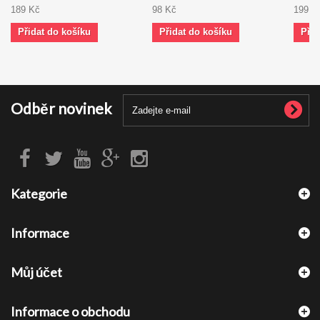
189 Kč
98 Kč
199 K
Přidat do košíku
Přidat do košíku
Přid
Odběr novinek
Kategorie
Informace
Můj účet
Informace o obchodu