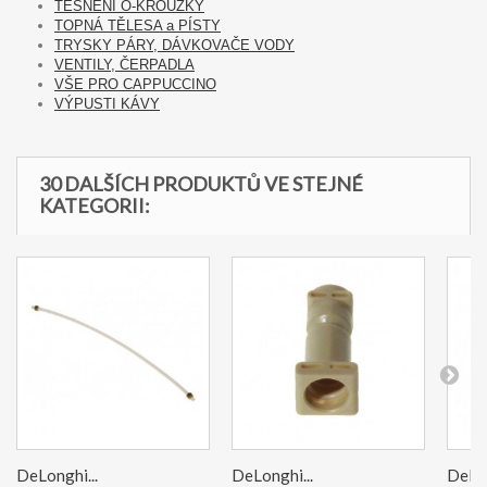
TĚSNĚNÍ O-KROUŽKY
TOPNÁ TĚLESA a PÍSTY
TRYSKY PÁRY, DÁVKOVAČE VODY
VENTILY, ČERPADLA
VŠE PRO CAPPUCCINO
VÝPUSTI KÁVY
30 DALŠÍCH PRODUKTŮ VE STEJNÉ
KATEGORII:
DeLonghi...
DeLonghi...
DeLon