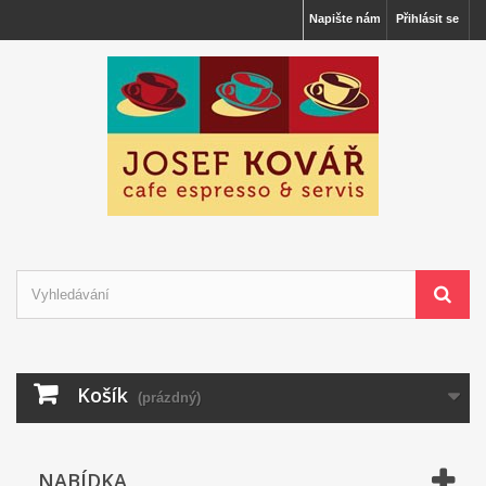
Napište nám
Přihlásit se
Košík
(prázdný)
NABÍDKA