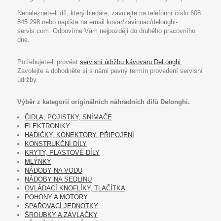
Nenaleznete-li díl, který hledáte, zavolejte na telefonní číslo 608
845 298 nebo napište na email kovar/zavinnac/delonghi-
servis.com. Odpovíme Vám nejpozději do druhého pracovního
dne.
Potřebujete-li provést
servisní údržbu kávovaru DeLonghi
,
Zavolejte a dohodněte si s námi pevný termín provedení servisní
údržby.
Výběr z kategorií originálních náhradních dílů Delonghi.
ČIDLA, POJISTKY, SNÍMAČE
ELEKTRONIKY
HADIČKY, KONEKTORY, PŘIPOJENÍ
KONSTRUKČNÍ DÍLY
KRYTY, PLASTOVÉ DÍLY
MLÝNKY
NÁDOBY NA VODU
NÁDOBY NA SEDLINU
OVLÁDACÍ KNOFLÍKY, TLAČÍTKA
POHONY A MOTORY
SPAŘOVACÍ JEDNOTKY
ŠROUBKY A ZÁVLAČKY