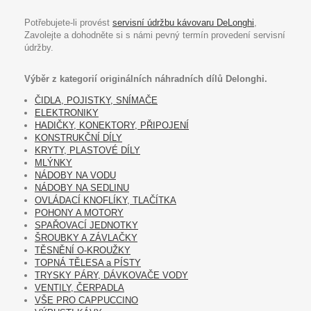
Potřebujete-li provést
servisní údržbu kávovaru DeLonghi
,
Zavolejte a dohodněte si s námi pevný termín provedení servisní
údržby.
Výběr z kategorií originálních náhradních dílů Delonghi.
ČIDLA, POJISTKY, SNÍMAČE
ELEKTRONIKY
HADIČKY, KONEKTORY, PŘIPOJENÍ
KONSTRUKČNÍ DÍLY
KRYTY, PLASTOVÉ DÍLY
MLÝNKY
NÁDOBY NA VODU
NÁDOBY NA SEDLINU
OVLÁDACÍ KNOFLÍKY, TLAČÍTKA
POHONY A MOTORY
SPAŘOVACÍ JEDNOTKY
ŠROUBKY A ZÁVLAČKY
TĚSNĚNÍ O-KROUŽKY
TOPNÁ TĚLESA a PÍSTY
TRYSKY PÁRY, DÁVKOVAČE VODY
VENTILY, ČERPADLA
VŠE PRO CAPPUCCINO