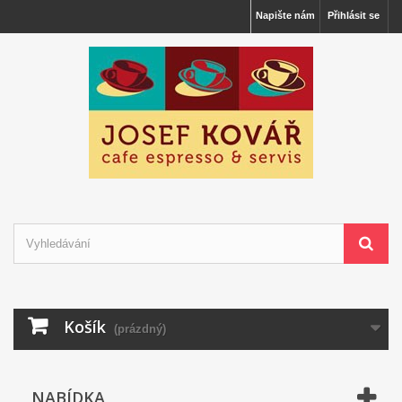
Napište nám
Přihlásit se
Košík
(prázdný)
NABÍDKA