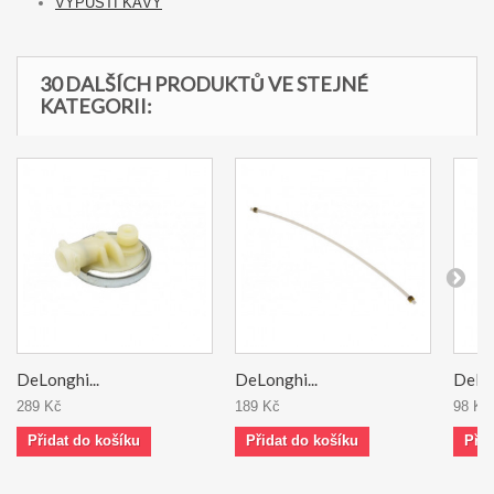
VÝPUSTI KÁVY
30 DALŠÍCH PRODUKTŮ VE STEJNÉ
KATEGORII:
DeLonghi...
DeLonghi...
DeLon
289 Kč
189 Kč
98 Kč
Přidat do košíku
Přidat do košíku
Přid