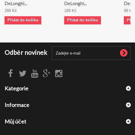
DeLonghi...
DeLonghi...
DeLon
289 Kč
189 Kč
98 Kč
Přidat do košíku
Přidat do košíku
Přid
Odběr novinek
Kategorie
Informace
Můj účet