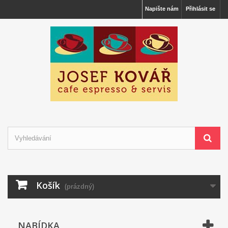
Napište nám
Přihlásit se
Košík
(prázdný)
NABÍDKA