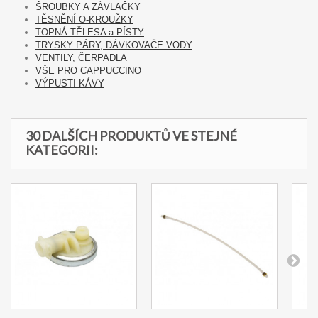
ŠROUBKY A ZÁVLAČKY
TĚSNĚNÍ O-KROUŽKY
TOPNÁ TĚLESA a PÍSTY
TRYSKY PÁRY, DÁVKOVAČE VODY
VENTILY, ČERPADLA
VŠE PRO CAPPUCCINO
VÝPUSTI KÁVY
30 DALŠÍCH PRODUKTŮ VE STEJNÉ
KATEGORII: