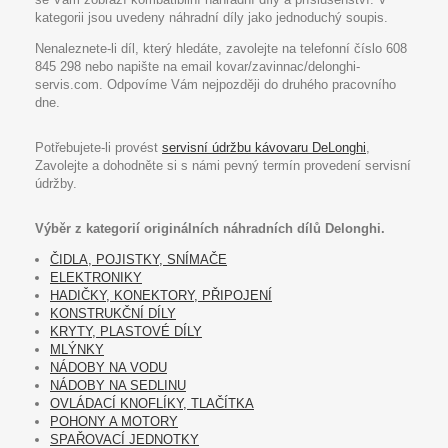
kategorii jsou uvedeny náhradní díly jako jednoduchý soupis.
Nenaleznete-li díl, který hledáte, zavolejte na telefonní číslo 608
845 298 nebo napište na email kovar/zavinnac/delonghi-
servis.com. Odpovíme Vám nejpozději do druhého pracovního
dne.
Potřebujete-li provést
servisní údržbu kávovaru DeLonghi
,
Zavolejte a dohodněte si s námi pevný termín provedení servisní
údržby.
Výběr z kategorií originálních náhradních dílů Delonghi.
ČIDLA, POJISTKY, SNÍMAČE
ELEKTRONIKY
HADIČKY, KONEKTORY, PŘIPOJENÍ
KONSTRUKČNÍ DÍLY
KRYTY, PLASTOVÉ DÍLY
MLÝNKY
NÁDOBY NA VODU
NÁDOBY NA SEDLINU
OVLÁDACÍ KNOFLÍKY, TLAČÍTKA
POHONY A MOTORY
SPAŘOVACÍ JEDNOTKY