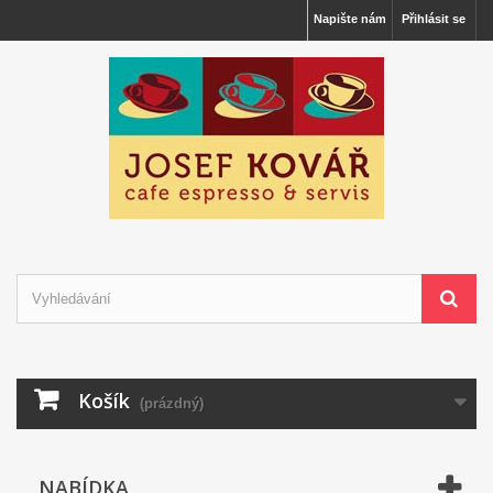
Napište nám
Přihlásit se
Košík
(prázdný)
NABÍDKA