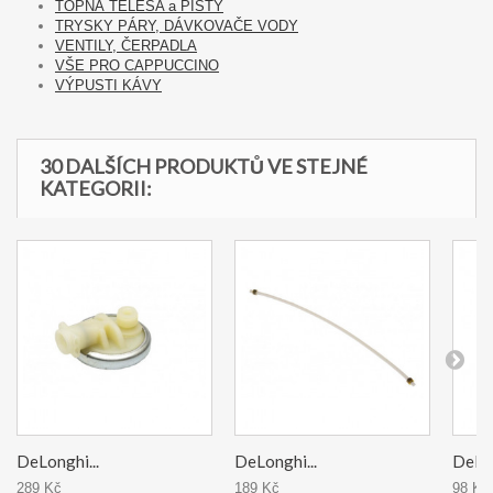
TOPNÁ TĚLESA a PÍSTY
TRYSKY PÁRY, DÁVKOVAČE VODY
VENTILY, ČERPADLA
VŠE PRO CAPPUCCINO
VÝPUSTI KÁVY
30 DALŠÍCH PRODUKTŮ VE STEJNÉ
KATEGORII:
DeLonghi...
DeLonghi...
DeLon
289 Kč
189 Kč
98 Kč