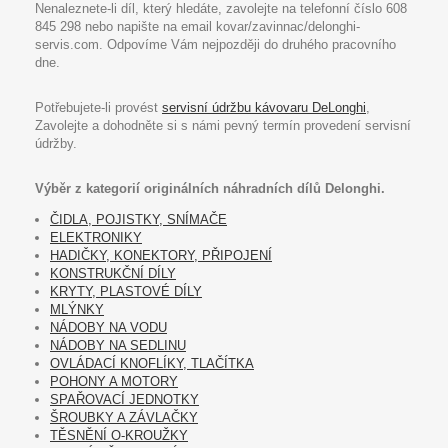
Nenaleznete-li díl, který hledáte, zavolejte na telefonní číslo 608
845 298 nebo napište na email kovar/zavinnac/delonghi-
servis.com. Odpovíme Vám nejpozději do druhého pracovního
dne.
Potřebujete-li provést
servisní údržbu kávovaru DeLonghi
,
Zavolejte a dohodněte si s námi pevný termín provedení servisní
údržby.
Výběr z kategorií originálních náhradních dílů Delonghi.
ČIDLA, POJISTKY, SNÍMAČE
ELEKTRONIKY
HADIČKY, KONEKTORY, PŘIPOJENÍ
KONSTRUKČNÍ DÍLY
KRYTY, PLASTOVÉ DÍLY
MLÝNKY
NÁDOBY NA VODU
NÁDOBY NA SEDLINU
OVLÁDACÍ KNOFLÍKY, TLAČÍTKA
POHONY A MOTORY
SPAŘOVACÍ JEDNOTKY
ŠROUBKY A ZÁVLAČKY
TĚSNĚNÍ O-KROUŽKY