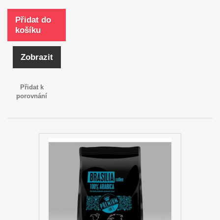
Přidat do
košíku
Zobrazit
Přidat k
porovnání