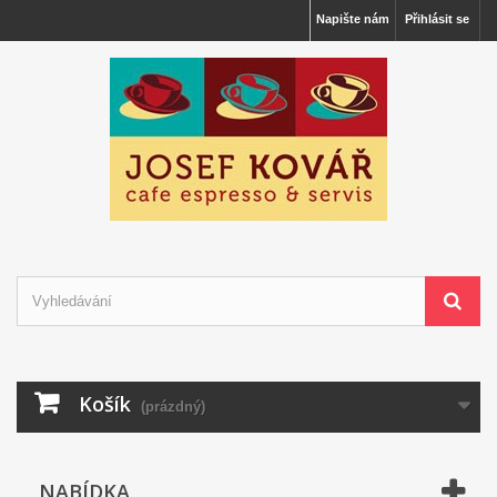
Napište nám
Přihlásit se
Košík
(prázdný)
NABÍDKA