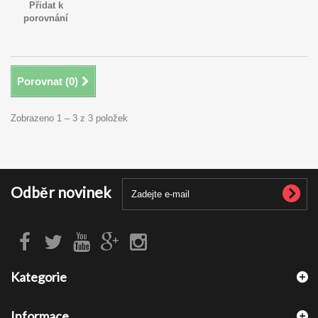
Přidat k
porovnání
Porovnat (
0
)
Zobrazeno 1 – 3 z 3 položek
Odběr novinek
Kategorie
Informace