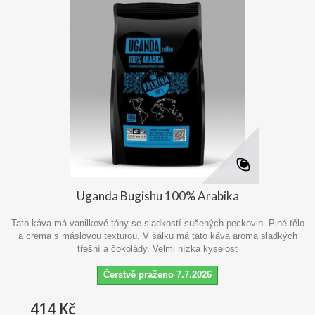
Uganda Bugishu 100% Arabika
Tato káva má vanilkové tóny se sladkostí sušených peckovin. Plné tělo
a crema s máslovou texturou. V šálku má tato káva aroma sladkých
třešní a čokolády. Velmi nízká kyselost
Čerstvě praženo 7.7.2026
414 Kč