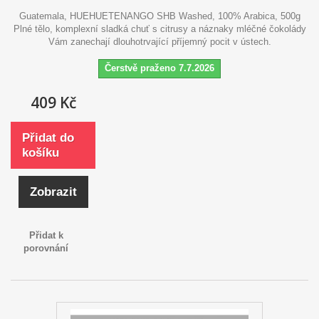
Guatemala, HUEHUETENANGO SHB Washed, 100% Arabica, 500g
Plné tělo, komplexní sladká chuť s citrusy a náznaky mléčné čokolády
Vám zanechají dlouhotrvající příjemný pocit v ústech.
Čerstvě praženo 7.7.2026
409 Kč
Přidat do
košíku
Zobrazit
Přidat k
porovnání