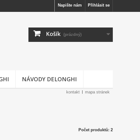
Napište nám
Přihlásit se
Košík
(prázdný)
GHI
NÁVODY DELONGHI
kontakt
mapa stránek
Počet produktů: 2