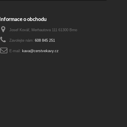
Informace o obchodu
Josef Kovář, Merhautova 111 61300 Brno
Zavolejte nám:
608 845 251
E-mail:
kava@cerstvekavy.cz