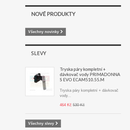
NOVÉ PRODUKTY
Všechny novinky
SLEVY
Tryska páry kompletní +
dávkovač vody PRIMADONNA
S EVO ECAM510.55.M
Tryska páry kompletní + dávkovač
vody...
464 Kč
530 Kč
Všechny slevy