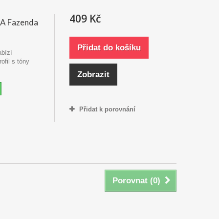
409 Kč
CA Fazenda
Přidat do košíku
bízí
fil s tóny
.
Zobrazit
Přidat k porovnání
Porovnat (
0
)