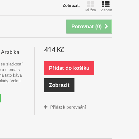
Zobrazit:
Mřížka
Seznam
Porovnat (
0
)
414 Kč
 Arabika
 se sladkostí
Přidat do košíku
o a crema s
má tato káva
lády. Velmi
Zobrazit
Přidat k porovnání