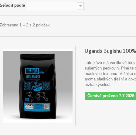
Seřadit podle
--
Zobrazeno 1 – 2 z 2 položek
Uganda Bugishu 100%
Tato káva má vanilkové tóny
sušených peckovin. Plné těl
máslovou texturou. V šálku 
aroma sladkých třešní a čoko
nízká kyselost
Čerstvě praženo 7.7.2026