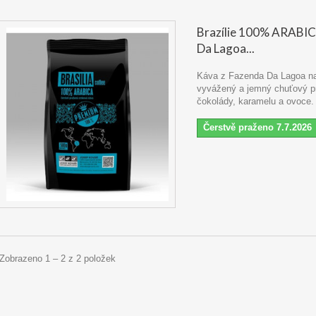
Brazílie 100% ARABI
Da Lagoa...
Káva z Fazenda Da Lagoa na
vyvážený a jemný chuťový pro
čokolády, karamelu a ovoce
Čerstvě praženo 7.7.2026
Zobrazeno 1 – 2 z 2 položek