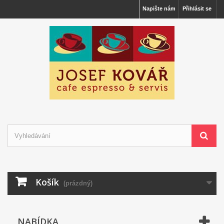
Napište nám
Přihlásit se
Košík
(prázdný)
NABÍDKA