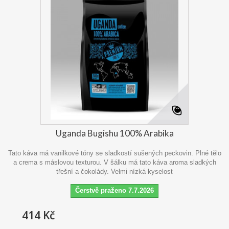
Uganda Bugishu 100% Arabika
Tato káva má vanilkové tóny se sladkostí sušených peckovin. Plné tělo
a crema s máslovou texturou. V šálku má tato káva aroma sladkých
třešní a čokolády. Velmi nízká kyselost
Čerstvě praženo 7.7.2026
414 Kč